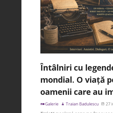
Întâlniri cu legend
mondial. O viață p
oamenii care au im
Galerie
Traian Badulescu
27 i