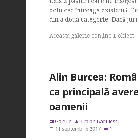
Există pasiuni care ne însoțesc
definesc întreaga existență. Pe
din a doua categorie. Dacă jurn
Această galerie conţine 1 obiect
Alin Burcea: Româ
ca principală aver
oamenii
Galerie
Traian Badulescu
11 septembrie 2017
1