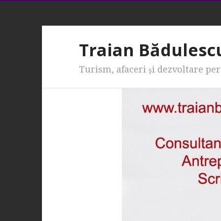
Traian Bădulesc
Turism, afaceri şi dezvoltare pe