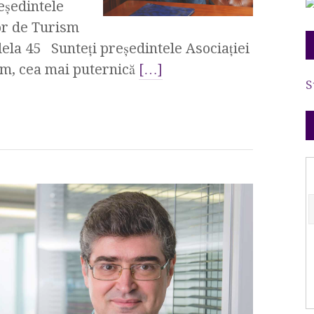
eşedintele
lor de Turism
la 45 Sunteţi preşedintele Asociaţiei
sm, cea mai puternică
[…]
S