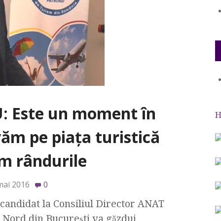
 Este un moment în
H
văm pe piaţa turistică
m rândurile
mai 2016
0
candidat la Consiliul Director ANAT
 Nord din Bucureşti va găzdui