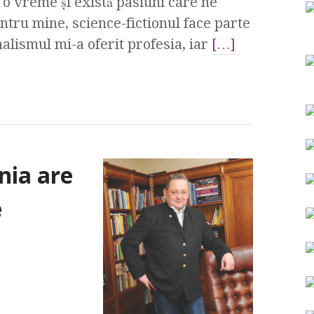
 o vreme și există pasiuni care ne
ntru mine, science-fictionul face parte
alismul mi-a oferit profesia, iar
[…]
nia are
e