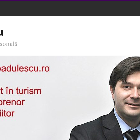
u
rsonală