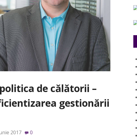
litica de călătorii –
icientizarea gestionării
iunie 2017
0