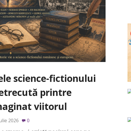
ele science-fictionului
etrecută printre
aginat viitorul
ulie 2026
0