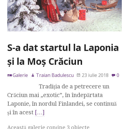
S-a dat startul la Laponia
și la Moș Crăciun
Galerie
Traian Badulescu
23 iulie 2018
0
Tradiţia de a petrecere un
Crăciun mai „exotic”, în îndepărtata
Laponie, în nordul Finlandei, se continuă
și în acest
[…]
Această galerie conţine 3 obiecte