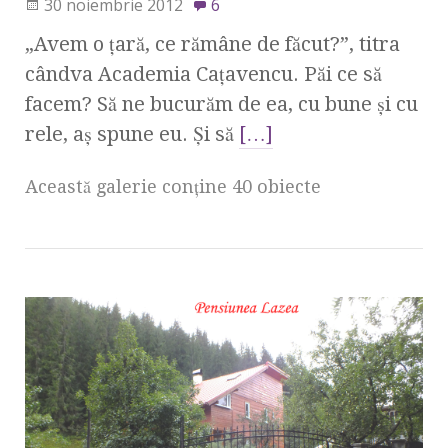
30 noiembrie 2012
6
„Avem o ţară, ce rămâne de făcut?”, titra
cândva Academia Caţavencu. Păi ce să
facem? Să ne bucurăm de ea, cu bune şi cu
rele, aş spune eu. Şi să
[…]
Această galerie conţine 40 obiecte