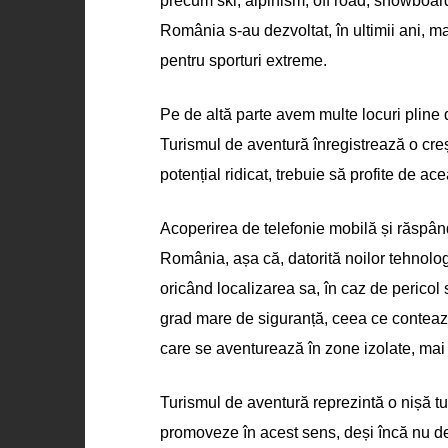
precum ski, alpinism, off road, snowboard
România s-au dezvoltat, în ultimii ani, ma
pentru sporturi extreme.
Pe de altă parte avem multe locuri pline 
Turismul de aventură înregistrează o creș
potențial ridicat, trebuie să profite de ac
Acoperirea de telefonie mobilă și răspândi
România, așa că, datorită noilor tehnolog
oricând localizarea sa, în caz de pericol
grad mare de siguranță, ceea ce contează m
care se aventurează în zone izolate, mai 
Turismul de aventură reprezintă o nișă tu
promoveze în acest sens, deși încă nu des