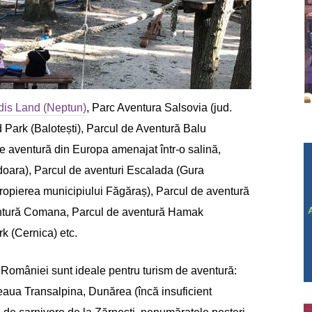
dis Land (Neptun)
, Parc Aventura Salsovia (jud.
Park (Balotești), Parcul de Aventură Balu
e aventură din Europa amenajat într-o salină,
oara), Parcul de aventuri Escalada (Gura
ropierea municipiului Făgăraș), Parcul de aventură
ventură Comana, Parcul de aventură Hamak
k (Cernica) etc.
 României sunt ideale pentru turism de aventură:
eaua Transalpina, Dunărea (încă insuficient