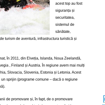
acest top au fost
siguranța și
securitatea,
sistemul de
sănătate,
de turism de aventură, infrastructura turistică și
rmat, în 2011, din Elveția, Islanda, Noua Zeelandă,
gia , Finland și Austria. În regiune avem mai mulți
hia, Slovacia, Slovenia, Estonia și Letonia. Acest
 și un sprijin (programe comune – dacă o regiune
nă).
ii de promovare și, în fapt, de o promovare