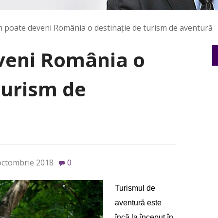
 poate deveni România o destinație de turism de aventură
veni România o
turism de
octombrie 2018
0
Turismul de
aventură este
încă la început în