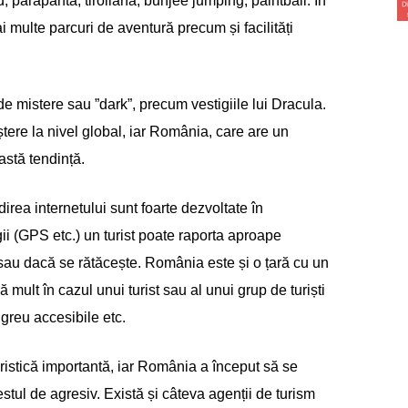
, parapantă, tiroliană, bunjee jumping, paintball. În
i multe parcuri de aventură precum și facilități
de mistere sau ”dark”, precum vestigiile lui Dracula.
tere la nivel global, iar România, care are un
eastă tendință.
rea internetului sunt foarte dezvoltate în
ii (GPS etc.) un turist poate raporta aproape
 sau dacă se rătăcește. România este și o țară cu un
ult în cazul unui turist sau al unui grup de turiști
greu accesibile etc.
ristică importantă, iar România a început să se
tul de agresiv. Există și câteva agenții de turism