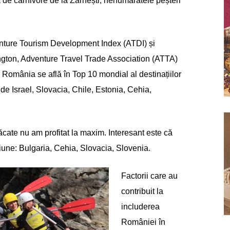
a de carnivore de la Zărnești, nenumăratele peșteri
enture Tourism Development Index (ATDI) și
gton, Adventure Travel Trade Association (ATTA)
ă România se află în Top 10 mondial al destinațiilor
de Israel, Slovacia, Chile, Estonia, Cehia,
ăcate nu am profitat la maxim. Interesant este că
iune: Bulgaria, Cehia, Slovacia, Slovenia.
Factorii care au
contribuit la
includerea
României în