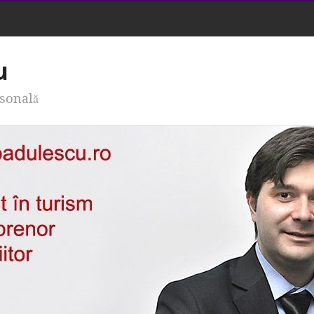
u
rsonală