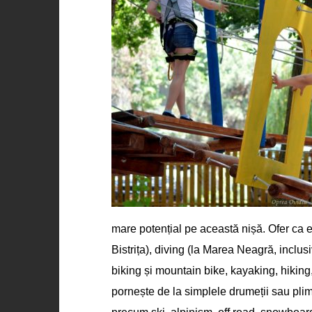
mare potențial pe această nișă. Ofer ca e
Bistrița), diving (la Marea Neagră, inclusiv
biking și mountain bike, kayaking, hiking
pornește de la simplele drumeții sau plim