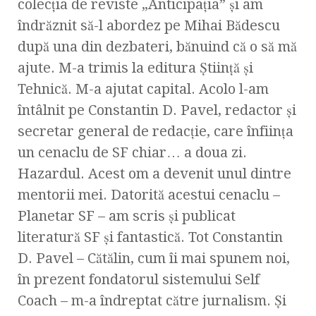
colecţia de reviste „Anticipaţia” şi am
îndrăznit să-l abordez pe Mihai Bădescu
după una din dezbateri, bănuind că o să mă
ajute. M-a trimis la editura Ştiinţă şi
Tehnică. M-a ajutat capital. Acolo l-am
întâlnit pe Constantin D. Pavel, redactor şi
secretar general de redacţie, care înfiinţa
un cenaclu de SF chiar… a doua zi.
Hazardul. Acest om a devenit unul dintre
mentorii mei. Datorită acestui cenaclu –
Planetar SF – am scris şi publicat
literatură SF şi fantastică. Tot Constantin
D. Pavel – Cătălin, cum îi mai spunem noi,
în prezent fondatorul sistemului Self
Coach – m-a îndreptat către jurnalism. Şi