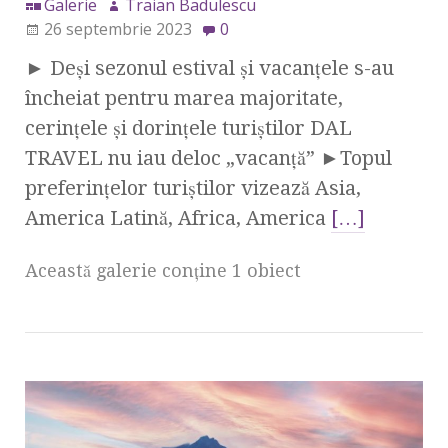
Galerie
Traian Badulescu
26 septembrie 2023
0
► Deși sezonul estival și vacanțele s-au
încheiat pentru marea majoritate,
cerințele și dorințele turiștilor DAL
TRAVEL nu iau deloc „vacanță” ►Topul
preferințelor turiștilor vizează Asia,
America Latină, Africa, America
[…]
Această galerie conţine 1 obiect