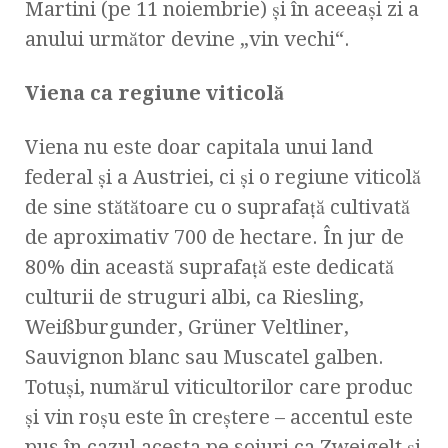
Martini (pe 11 noiembrie) şi în aceeaşi zi a
anului următor devine „vin vechi“.
Viena ca regiune viticolă
Viena nu este doar capitala unui land
federal şi a Austriei, ci şi o regiune viticolă
de sine stătătoare cu o suprafaţă cultivată
de aproximativ 700 de hectare. În jur de
80% din această suprafaţă este dedicată
culturii de struguri albi, ca Riesling,
Weißburgunder, Grüner Veltliner,
Sauvignon blanc sau Muscatel galben.
Totuşi, numărul viticultorilor care produc
şi vin roşu este în creştere – accentul este
pus în cazul acesta pe soiuri ca Zweigelt şi