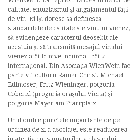
WienWein. Ea reprezintă idealurile lor de
calitate, entuziasmul şi angajamentul faţă
de vin. Ei îşi doresc să definescă
standardele de calitate ale vinului vienez,
să evidenţieze caracterul deosebit ale
acestuia şi să transmită mesajul vinului
vienez atât la nivel naţional, cât şi
internaţional. Din Asociaţia WienWein fac
parte viticultorii Rainer Christ, Michael
Edlmoser, Fritz Wieninger, potgoria
Cobenzl (progoria oraşului Viena) şi
potgoria Mayer am Pfarrplatz.
Unul dintre punctele importante de pe
ordinea de zi a asociaţei este readucerea
în atenţia consumatorilor a clasicului