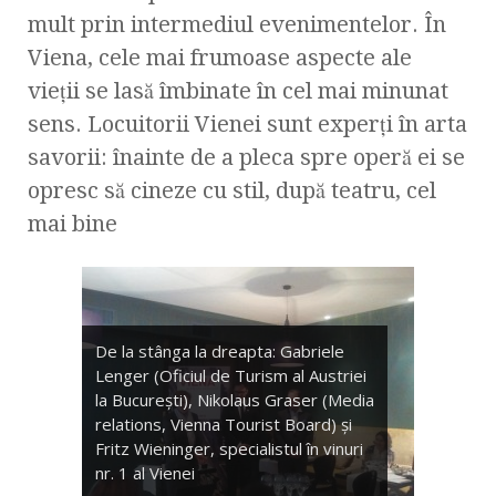
mult prin intermediul evenimentelor. În
Viena, cele mai frumoase aspecte ale
vieţii se lasă îmbinate în cel mai minunat
sens. Locuitorii Vienei sunt experţi în arta
savorii: înainte de a pleca spre operă ei se
opresc să cineze cu stil, după teatru, cel
mai bine
De la stânga la dreapta: Gabriele
Lenger (Oficiul de Turism al Austriei
la Bucureşti), Nikolaus Graser (Media
relations, Vienna Tourist Board) şi
Fritz Wieninger, specialistul în vinuri
nr. 1 al Vienei