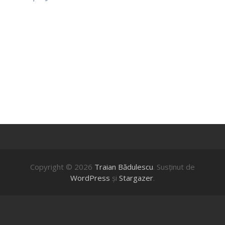
Copyright © 2026
Traian Bădulescu
. Susţinut de
WordPress
şi
Stargazer
.