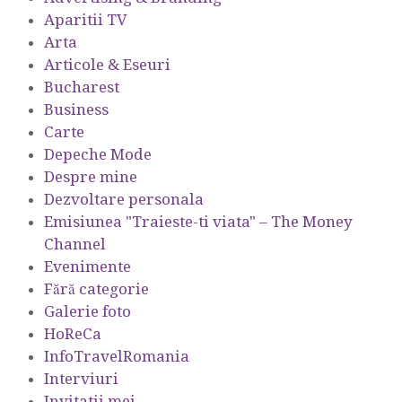
Aparitii TV
Arta
Articole & Eseuri
Bucharest
Business
Carte
Depeche Mode
Despre mine
Dezvoltare personala
Emisiunea "Traieste-ti viata" – The Money
Channel
Evenimente
Fără categorie
Galerie foto
HoReCa
InfoTravelRomania
Interviuri
Invitatii mei