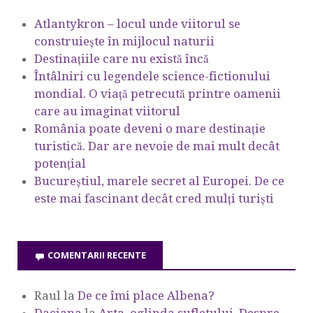
Atlantykron – locul unde viitorul se
construiește în mijlocul naturii
Destinațiile care nu există încă
Întâlniri cu legendele science-fictionului
mondial. O viață petrecută printre oamenii
care au imaginat viitorul
România poate deveni o mare destinație
turistică. Dar are nevoie de mai mult decât
potențial
Bucureștiul, marele secret al Europei. De ce
este mai fascinant decât cred mulți turiști
COMENTARII RECENTE
Raul
la
De ce îmi place Albena?
Daciana
la
Arta, oglinda sufletului. Despre