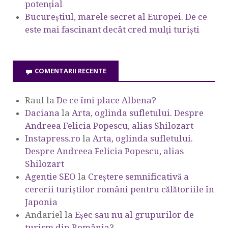
potențial
Bucureștiul, marele secret al Europei. De ce
este mai fascinant decât cred mulți turiști
COMENTARII RECENTE
Raul
la
De ce îmi place Albena?
Daciana
la
Arta, oglinda sufletului. Despre
Andreea Felicia Popescu, alias Shilozart
Instapress.ro
la
Arta, oglinda sufletului.
Despre Andreea Felicia Popescu, alias
Shilozart
Agentie SEO
la
Creștere semnificativă a
cererii turiștilor români pentru călătoriile în
Japonia
Andariel
la
Eşec sau nu al grupurilor de
turism din România?