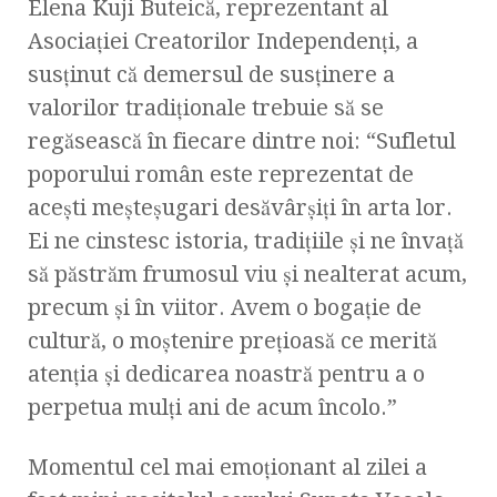
Elena Kuji Buteică, reprezentant al
Asociației Creatorilor Independenți, a
susținut că demersul de susținere a
valorilor tradiționale trebuie să se
regăsească în fiecare dintre noi: “Sufletul
poporului român este reprezentat de
acești meșteșugari desăvârșiți în arta lor.
Ei ne cinstesc istoria, tradițiile și ne învață
să păstrăm frumosul viu și nealterat acum,
precum și în viitor. Avem o bogație de
cultură, o moștenire prețioasă ce merită
atenția și dedicarea noastră pentru a o
perpetua mulți ani de acum încolo.”
Momentul cel mai emoționant al zilei a