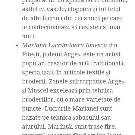
preparat de un specialist în domeniu,
astfel că vasele, clopoţeii şi tot felul
de alte lucruri din ceramică pe care
le confecţionează să reziste cât mai
mult.
Mariana L
ăcrămioara Ionescu
din
Pitești, județul Argeș, este un artist
popular, creator de artă tradițională,
specializată în articole textile și
broderii. Zonele subcarpatice Argeş
şi Muscel excelează prin tehnica
broderiilor, cu o mare varietate de
puncte. Lucrările Marianei sunt
bazate pe tehnica şabacului sau
ajurului. Mai întâi sunt trase fire,