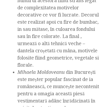
numărul acestora fiind strâns legat
de complexitatea motivelor
decorative ce vor fi lucrate. Decorul
este realizat apoi cu fire de bumbac,
in sau mătase, în culoarea fondului
sau în fire colorate. La final ,
urmează o altă tehnică veche –
dantela croşetată cu mâna, motivele
folosite fiind geometrice, vegetale si
florale.
Mihaela Moldoveanu
din București
este meșter popular fascinat de ia
românească, ce muncește necontenit
pentru a omagia această piesă
vestimentară adânc înrădăcinată în