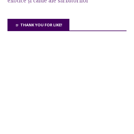
exotice şi calde ale sărbătorilor
THANK YOU FOR LIKE!