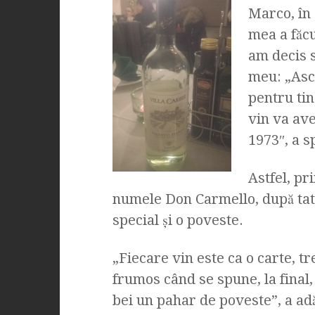
Marco, în 
mea a făcu
am decis s
meu: „Ascu
pentru tin
vin va ave
1973″, a s
Astfel, pr
numele Don Carmello, după tat
special şi o poveste.
„Fiecare vin este ca o carte, tr
frumos când se spune, la final, 
bei un pahar de poveste”, a adă