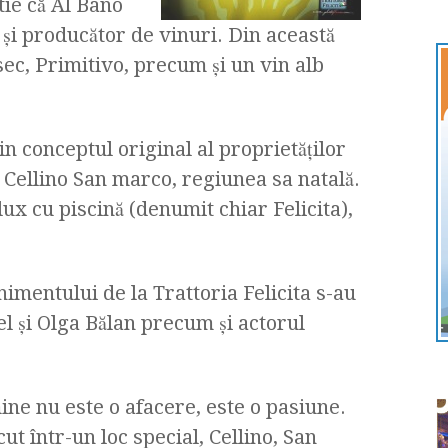
ştie că Al Bano
, şi producător de vinuri. Din această
ec, Primitivo, precum şi un vin alb
din conceptul original al proprietăţilor
 Cellino San marco, regiunea sa natală.
lux cu piscină (denumit chiar Felicita),
enimentului de la Trattoria Felicita s-au
l şi Olga Bălan precum şi actorul
ne nu este o afacere, este o pasiune.
t într-un loc special, Cellino, San