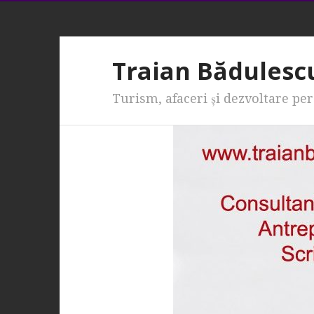
Traian Bădulesc
Turism, afaceri şi dezvoltare pe