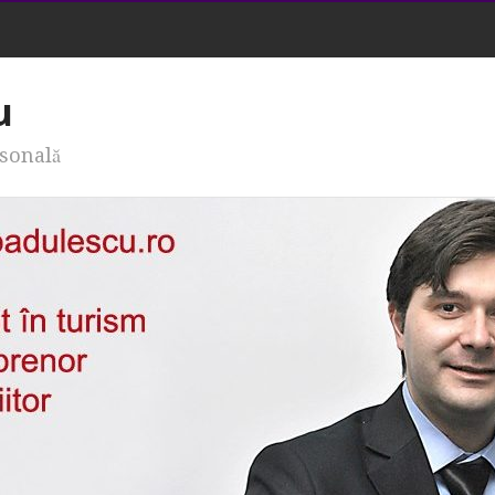
u
rsonală