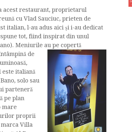
a acest restaurant, proprietarul
reună cu Vlad Sauciuc, prieten de
t italian, l-au adus aici şi i-au dedicat
pune tot, fiind inspirat din unul
 Bano). Meniurile au pe copertă
întâmpină de
 luminoasă,
este italiană
 Bano, solo sau
ui parteneră
că pe plan
o mare
rilor proprii
 marca Villa