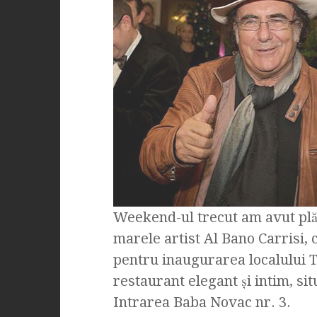
Weekend-ul trecut am avut plăc
marele artist Al Bano Carrisi, c
pentru inaugurarea localului Tra
restaurant elegant şi intim, si
Intrarea Baba Novac nr. 3.