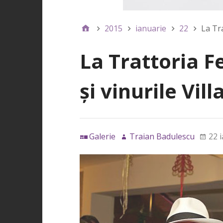
2015
ianuarie
22
La Tra
La Trattoria Fe
şi vinurile Vill
Galerie
Traian Badulescu
22 