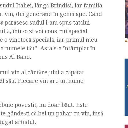
sudul Italiei, lângă Brindisi, iar familia
t vin, din generaţie în generaţie. Când
ă părăsesc sudul i-am spus tatălui
ltă, într-o zi voi construi special
e o vinotecă specială, iar primul meu
a numele tău”. Asta s-a întâmplat în
pus Al Bano.
imul vin al cântăreţului a căpătat
ăl său. Fiecare vin are un nume
ebuie povestit, nu doar băut. Este
te gândeşti că bei un pahar cu vin, însă
ugat artistul.