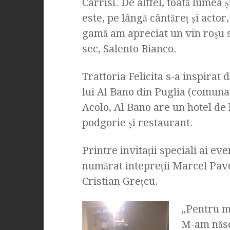
Carrisi. De altfel, toată lumea 
este, pe lângă cântăreţ şi actor
gamă am apreciat un vin roşu s
sec, Salento Bianco.
Trattoria Felicita s-a inspirat 
lui Al Bano din Puglia (comuna
Acolo, Al Bano are un hotel de 
podgorie şi restaurant.
Printre invitaţii speciali ai ev
numărat intepreţii Marcel Pave
Cristian Greţcu.
„Pentru mi
M-am născu