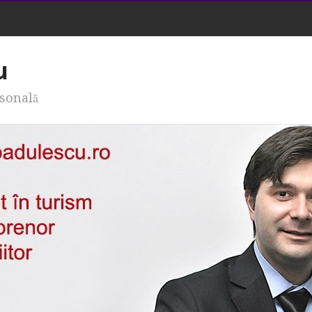
u
rsonală