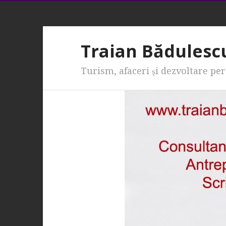
Traian Bădulesc
Turism, afaceri şi dezvoltare pe