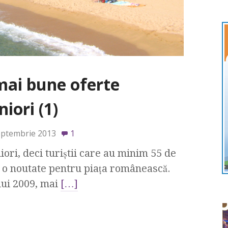
mai bune oferte
iori (1)
eptembrie 2013
1
ori, deci turiştii care au minim 55 de
c o noutate pentru piaţa românească.
lui 2009, mai
[…]