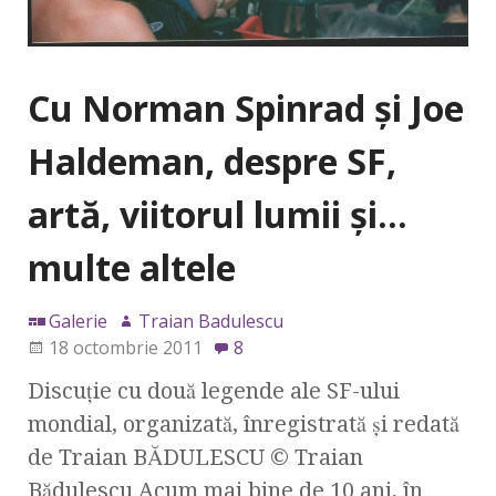
Cu Norman Spinrad şi Joe
Haldeman, despre SF,
artă, viitorul lumii şi…
multe altele
Galerie
Traian Badulescu
18 octombrie 2011
8
Discuţie cu două legende ale SF-ului
mondial, organizată, înregistrată şi redată
de Traian BĂDULESCU © Traian
Bădulescu Acum mai bine de 10 ani, în