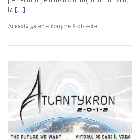
petrecut-o pe o insulă în mijlocul Dunării,
la
[…]
Această galerie conţine 8 obiecte