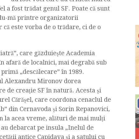
l a fost trădat genul SF. Poate că sunt
u-mă printre organizatorii
că este vorba de o trădare, ci de o
iatră”, care găzduieşte Academia
în afară de localnici, mai degrabă sub
o primă „descălecare” în 1989.
torul Alexandru Mironov dorea
re de creaţie SF în natură. Acesta şi
rel Cărăşel, care coordona cenaclul de
lub” din Cernavoda şi Sorin Repanovici,
an la acea vreme, alături de mai mulţi
au debarcat pe insula „Inelul de
cetăţii antice Capidava şi a satului cu