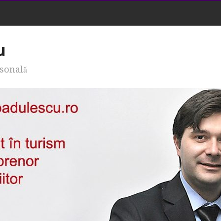
u
rsonală