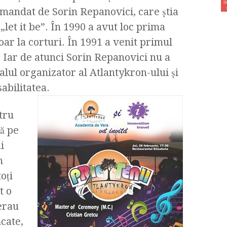
omandat de Sorin Repanovici, care ştia
„let it be”. În 1990 a avut loc prima
oar la corturi. În 1991 a venit primul
. Iar de atunci Sorin Repanovici nu a
palul organizator al Atlantykron-ului şi
abilitatea.
tru
ă pe
i
n
oţi
t o
erau
ăcate,