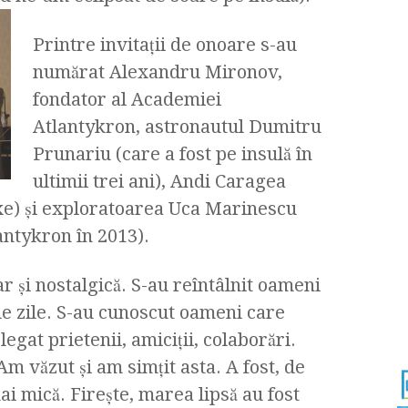
Printre invitaţii de onoare s-au
numărat Alexandru Mironov,
fondator al Academiei
Atlantykron, astronautul Dumitru
Prunariu (care a fost pe insulă în
ultimii trei ani), Andi Caragea
xe) şi exploratoarea Uca Marinescu
lantykron în 2013).
r şi nostalgică. S-au reîntâlnit oameni
de zile. S-au cunoscut oameni care
gat prietenii, amiciţii, colaborări.
Am văzut şi am simţit asta. A fost, de
ai mică. Fireşte, marea lipsă au fost