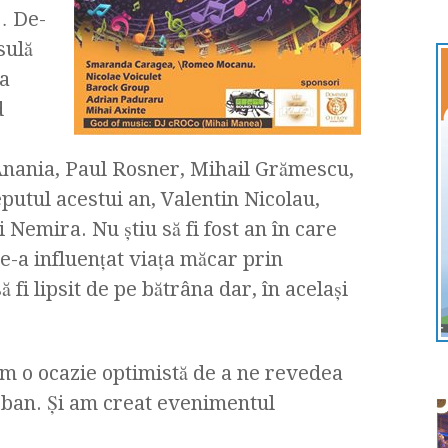
… De-
sulă
ea
d
nania, Paul Rosner, Mihail Grămescu,
putul acestui an, Valentin Nicolau,
i Nemira. Nu ştiu să fi fost an în care
e-a influenţat viaţa măcar prin
 fi lipsit de pe bătrâna dar, în acelaşi
m o ocazie optimistă de a ne revedea
urban. Şi am creat evenimentul