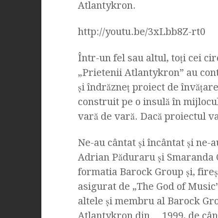
Atlantykron.
http://youtu.be/3xLbb8Z-rt0
Într-un fel sau altul, toţi cei 
„Prietenii Atlantykron” au cont
și îndrăzneț proiect de învățare
construit pe o insulă în mijlocu
vară de vară. Dacă proiectul va
Ne-au cântat şi încântat şi ne-
Adrian Păduraru şi Smaranda C
formatia Barock Group şi, fireş
asigurat de „The God of Music”
altele şi membru al Barock Gro
Atlantykron din… 1999, de când