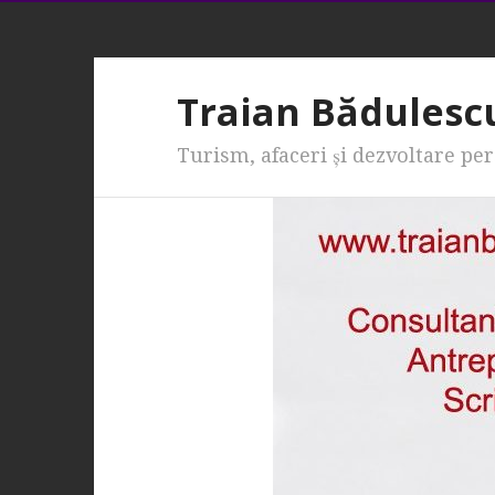
Traian Bădulesc
Turism, afaceri şi dezvoltare pe