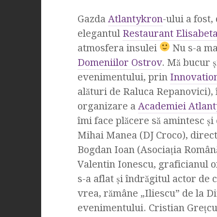
Gazda
Atlantykron
-ului a fost
elegantul
Restaurant Elisabet
atmosfera insulei
Nu s-a mai
Domeniilor Ostrov
. Mă bucur ş
evenimentului, prin
Innovatio
alături de Raluca Repanovici), 
organizare a
Academiei Atlan
îmi face plăcere să amintesc şi
Mihai Manea (DJ Croco), direct
Bogdan Ioan (Asociaţia Română p
Valentin Ionescu, graficianul of
s-a aflat şi îndrăgitul actor d
vrea, rămâne „Iliescu” de la Div
evenimentului. Cristian Greţcu 