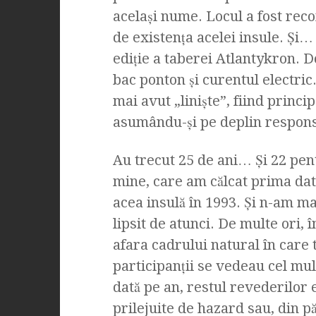
acelaşi nume. Locul a fost rec
de existenţa acelei insule. Şi… 
ediţie a taberei Atlantykron. D
bac ponton şi curentul electric
mai avut „linişte”, fiind princi
asumându-şi pe deplin respons
Au trecut 25 de ani… Şi 22 pen
mine, care am călcat prima dat
acea insulă în 1993. Şi n-am ma
lipsit de atunci. De multe ori, î
afara cadrului natural în care t
participanţii se vedeau cel mul
dată pe an, restul revederilor 
prilejuite de hazard sau, din p