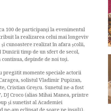
circa 100 de participanţi la evenimentul
ribuit la realizarea celui mai longeviv
 și cunoastere realizat în afara școlii,
l Dunării timp de un sfert de secol,
 continua, depinde de noi toţi.
au pregătit momente speciale actorii
aragea, solistul Vladimir Pupăzan,
te, Cristian Greţcu. Sunetul ne-a fost
, DJ Croco (alias Mihai Manea, printre
up şi sunetist al Academiei
 ne-am eclipsat de soare pe insulă).