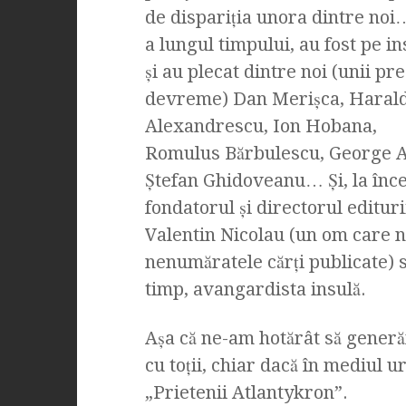
de dispariţia unora dintre noi
a lungul timpului, au fost pe in
şi au plecat dintre noi (unii pr
devreme) Dan Merişca, Haral
Alexandrescu, Ion Hobana,
Romulus Bărbulescu, George A
Ştefan Ghidoveanu… Şi, la înce
fondatorul şi directorul edituri
Valentin Nicolau (un om care n
nenumăratele cărţi publicate) să
timp, avangardista insulă.
Aşa că ne-am hotărât să generă
cu toţii, chiar dacă în mediul 
„Prietenii Atlantykron”.