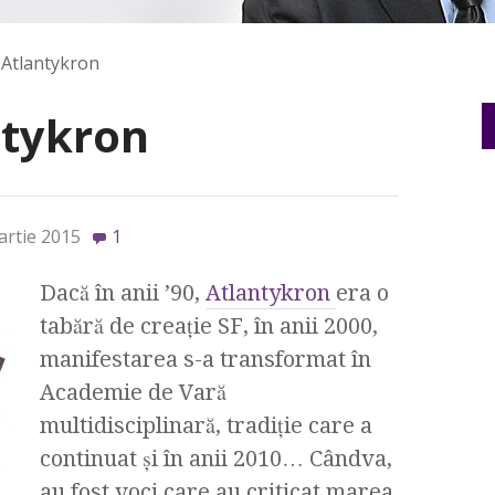
i Atlantykron
ntykron
artie 2015
1
Dacă în anii ’90,
Atlantykron
era o
tabără de creaţie SF, în anii 2000,
manifestarea s-a transformat în
Academie de Vară
multidisciplinară, tradiţie care a
continuat şi în anii 2010… Cândva,
au fost voci care au criticat marea