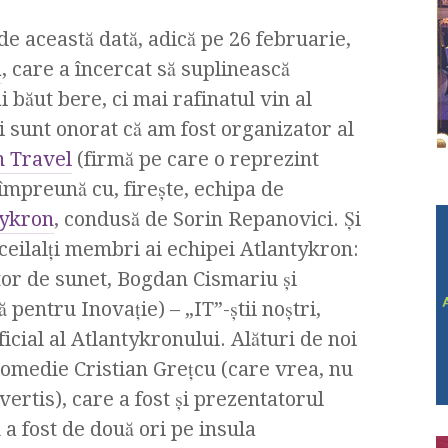
, de această dată, adică pe 26 februarie,
a
, care a încercat să suplinească
 băut bere, ci mai rafinatul vin al
i sunt onorat că am fost organizator al
n Travel
(firmă pe care o reprezint
împreună cu, fireşte, echipa de
tykron
, condusă de Sorin Repanovici. Şi
 ceilalţi membri ai echipei Atlantykron:
or de sunet, Bogdan Cismariu şi
entru Inovaţie) – „IT”-ştii noştri,
icial al Atlantykronului. Alături de noi
e comedie Cristian Greţcu (care vrea, nu
ertis), care a fost şi prezentatorul
a fost de două ori pe insula