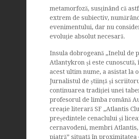
metamorfoză, susţinând că astfe
extrem de subiectiv, numărând
evenimentului, dar nu consider 
evoluţie absolut necesară.
Insula dobrogeană „Inelul de p
Atlantykron şi este cunoscută, 
acest ultim nume, a asistat la 
Jurnalistul de ştiinţă şi scrii
continuarea tradiţiei unei tabe
profesorul de limba română Au
creaţie literară SF „Atlantis C
preşedintele cenaclului şi lice
cernavodeni, membri Atlantis, 
piatră” situată în proximitatea 