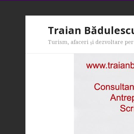
Traian Bădulesc
Turism, afaceri şi dezvoltare pe