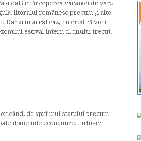
 ca o dată cu începerea vacanței de vară
regulă, litoralul românesc precum și alte
te. Dar și în acest caz, nu cred că vom
onului estival intern al anului trecut.
oricând, de sprijinul statului precum
toate domeniile economice, inclusiv