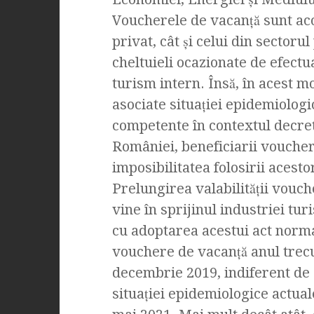
Voucherele de vacanță sunt aco
privat, cât și celui din sector
cheltuieli ocazionate de efect
turism intern. Însă, în acest 
asociate situației epidemiologi
competente în contextul decretă
României, beneficiarii vouchere
imposibilitatea folosirii acesto
Prelungirea valabilității vouc
vine în sprijinul industriei turi
cu adoptarea acestui act norma
vouchere de vacanță anul trecu
decembrie 2019, indiferent de su
situației epidemiologice actuale