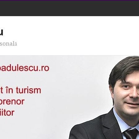
u
rsonală