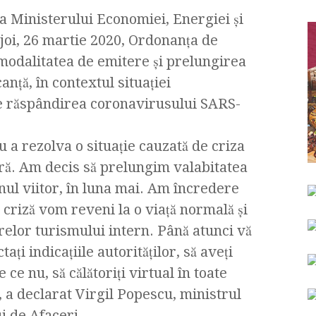
va Ministerului Economiei, Energiei și
 joi, 26 martie 2020, Ordonanța de
modalitatea de emitere și prelungirea
anță, în contextul situaţiei
e răspândirea coronavirusului SARS-
 a rezolva o situație cauzată de criza
ră. Am decis să prelungim valabitatea
ul viitor, în luna mai. Am încredere
 criză vom reveni la o viață normală și
elor turismului intern. Până atunci vă
ți indicațiile autorităților, să aveți
de ce nu, să călătoriți virtual în toate
, a declarat Virgil Popescu, ministrul
i de Afaceri.