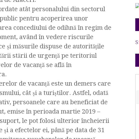
rdate atât personalului din sectorul
ul public pentru acoperirea unor
uarea concediului de odihnă în regim de
moment, având în vedere riscurile
S
ce și măsurile dispuse de autoritățile
rii stării de urgență pe teritoriul
lor de vacanță se află în
ra.
herelor de vacanță este un demers care
smului, cât și a turiștilor. Astfel, odată
tiv, persoanele care au beneficiat de
t, emise în perioada martie 2019 –
port, le pot folosi ulterior încheierii
 și a efectelor ei, până pe data de 31