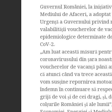
Guvernul României, la inițiati
Mediului de Afaceri, a adoptat
Urgență a Guvernului privind 
valabilității voucherelor de vac
epidemiologice determinate d
CoV-2.
„Am luat această măsură pentru
coronavirusului din țara noast
voucherelor de vacanță până an
că atunci când va trece această
vom susține repornirea motoar
îndemn în continuare să respecta
grijă de voi și de cei dragi, și, 
colțurile României și ale lumii”
Economiei, Energiei și Mediulu