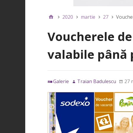
2020
martie
27
Voucher
Voucherele de 
valabile până 
Galerie
Traian Badulescu
27 