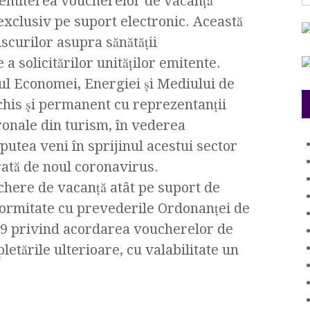
 emiterea voucherelor de vacanță
exclusiv pe suport electronic. Această
scurilor asupra sănătății
 a solicitărilor unităților emitente.
ul Economei, Energiei și Mediului de
chis și permanent cu reprezentanții
tronale din turism, în vederea
r putea veni în sprijinul acestui sector
rată de noul coronavirus.
chere de vacanță atât pe suport de
onformitate cu prevederile Ordonanței de
09 privind acordarea voucherelor de
letările ulterioare, cu valabilitate un