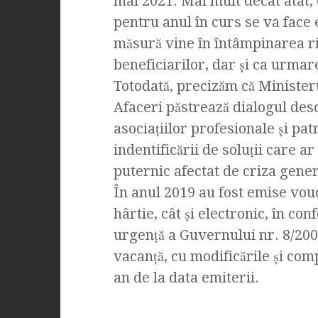
mai 2021. Mai mult decât atât,
pentru anul în curs se va face 
măsură vine în întâmpinarea ri
beneficiarilor, dar și ca urmare
Totodată, precizăm că Minister
Afaceri păstrează dialogul des
asociațiilor profesionale și pa
indentificării de soluții care a
puternic afectat de criza gene
În anul 2019 au fost emise vou
hârtie, cât și electronic, în c
urgență a Guvernului nr. 8/20
vacanţă, cu modificările și comp
an de la data emiterii.