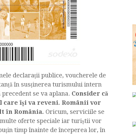
ele declarații publice, voucherele de
nță în susținerea turismului intern
ă precedent se va aplana.
Consider că
 care își va reveni. Românii vor
ult în România.
Oricum, serviciile se
multe oferte speciale iar turiștii vor
uțin timp înainte de începerea lor, în