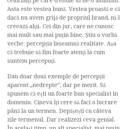
celorlalţi pe care trebuie să ne-o asumăm.
Asta este vestea bună. Vestea proastă e că
dacă nu avem grijă de propriul brand, ni-l
creează alţii. Cei din jur, care ne cunosc
mai mult sau mai puţin bine. Ştiu o vorbă
veche: percepţia înseamnă realitate. Aşa
că trebuie să fim foarte atenţi la cum
suntem percepuţi.
Dau doar două exemple de percepţii
aparent „nedrepte”, dar pe merit. Să
spunem că eşti un foarte bun specialist în
domeniu. Cineva îţi cere să faci o lucrare
până la un termen. Depăşeşti cu câteva
zile termenul. Dar realizezi ceva genial.
În acelaşi timp, un alt specialist, mai puţin