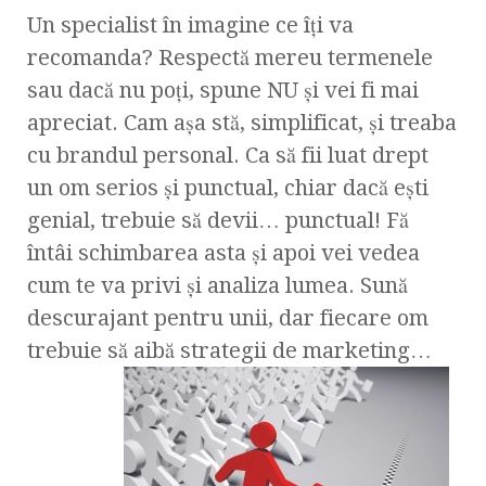
Un specialist în imagine ce îţi va
recomanda? Respectă mereu termenele
sau dacă nu poţi, spune NU şi vei fi mai
apreciat. Cam aşa stă, simplificat, şi treaba
cu brandul personal. Ca să fii luat drept
un om serios şi punctual, chiar dacă eşti
genial, trebuie să devii… punctual! Fă
întâi schimbarea asta şi apoi vei vedea
cum te va privi şi analiza lumea. Sună
descurajant pentru unii, dar fiecare om
trebuie să aibă strategii de marketing…