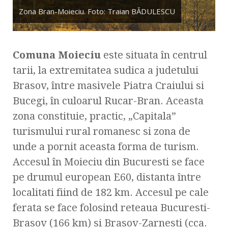
Zona Bran-Moieciu. Foto: Traian BĂDULESCU
Comuna Moieciu
este situata în centrul
tarii, la extremitatea sudica a judetului
Brasov, între masivele Piatra Craiului si
Bucegi, în culoarul Rucar-Bran. Aceasta
zona constituie, practic, „Capitala”
turismului rural romanesc si zona de
unde a pornit aceasta forma de turism.
Accesul în Moieciu din Bucuresti se face
pe drumul european E60, distanta între
localitati fiind de 182 km. Accesul pe cale
ferata se face folosind reteaua Bucuresti-
Brasov (166 km) si Brasov-Zarnesti (cca.