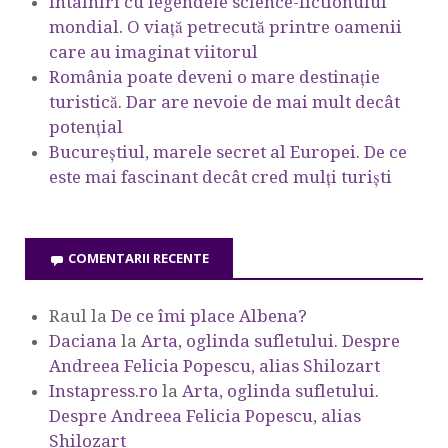
Întâlniri cu legendele science-fictionului
mondial. O viață petrecută printre oamenii
care au imaginat viitorul
România poate deveni o mare destinație
turistică. Dar are nevoie de mai mult decât
potențial
Bucureștiul, marele secret al Europei. De ce
este mai fascinant decât cred mulți turiști
COMENTARII RECENTE
Raul
la
De ce îmi place Albena?
Daciana
la
Arta, oglinda sufletului. Despre
Andreea Felicia Popescu, alias Shilozart
Instapress.ro
la
Arta, oglinda sufletului.
Despre Andreea Felicia Popescu, alias
Shilozart