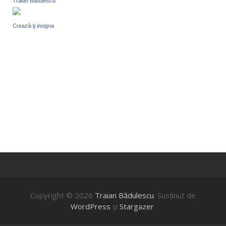
Traian Badulescu
Crează-ţi insigna
Copyright © 2026
Traian Bădulescu
. Susţinut de
WordPress
şi
Stargazer
.