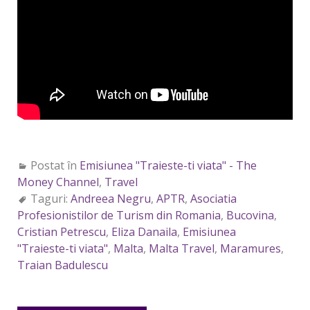
Postat în
Emisiunea "Traieste-ti viata" - The
Money Channel
,
Travel
Taguri:
Andreea Negru
,
APTR
,
Asociatia
Profesionistilor de Turism din Romania
,
Bucovina
,
Cristian Petrescu
,
Eliza Danaila
,
Emisiunea
"Traieste-ti viata"
,
Malta
,
Malta Travel
,
Maramures
,
Traian Badulescu