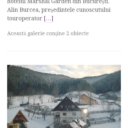
hotelul Marshal Garden din Bucureşti.
Alin Burcea, preşedintele cunoscutului
touroperator
[…]
Această galerie conţine 2 obiecte