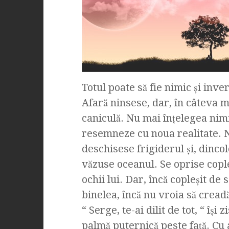
Totul poate să fie nimic şi inve
Afară ninsese, dar, în câteva 
caniculă. Nu mai înţelegea nim
resemneze cu noua realitate. N
deschisese frigiderul şi, dinco
văzuse oceanul. Se oprise copl
ochii lui. Dar, încă copleşit de
binelea, încă nu vroia să cread
“ Serge, te-ai dilit de tot, “ îşi
palmă puternică peste faţă. Cu 