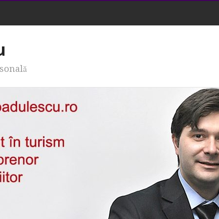
u
rsonală