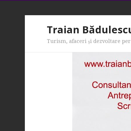
Traian Bădulesc
Turism, afaceri şi dezvoltare pe