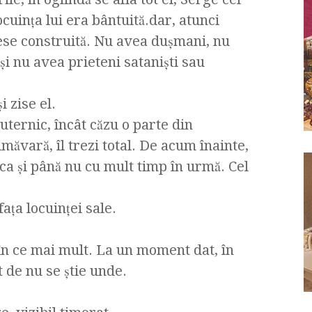
cuinţa lui era bântuită.dar, atunci
ese construită. Nu avea duşmani, nu
i nu avea prieteni satanişti sau
i zise el.
uternic, încât căzu o parte din
măvară, îl trezi total. De acum înainte,
 ca şi până nu cu mult timp în urmă. Cel
aţa locuinţei sale.
 în ce mai mult. La un moment dat, în
ut de nu se ştie unde.