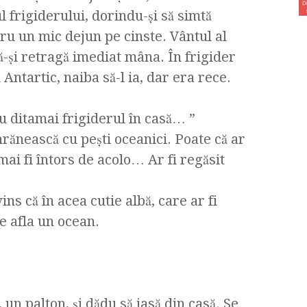
l frigiderului, dorindu-şi să simtă
ru un mic dejun pe cinste. Vântul al
ă-şi retragă imediat mâna. În frigider
Antartic, naiba să-l ia, dar era rece.
Cu ditamai frigiderul în casă… ”
 hrănească cu peşti oceanici. Poate că ar
mai fi întors de acolo… Ar fi regăsit
ns că în acea cutie albă, care ar fi
se afla un ocean.
 un palton, şi dădu să iasă din casă. Se