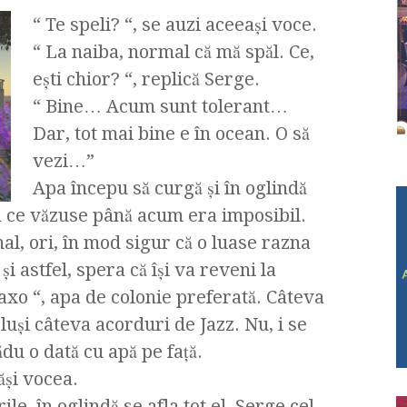
“ Te speli? “, se auzi aceeaşi voce.
“ La naiba, normal că mă spăl. Ce,
eşti chior? “, replică Serge.
“ Bine… Acum sunt tolerant…
Dar, tot mai bine e în ocean. O să
vezi…”
Apa începu să curgă şi în oglindă
 ce văzuse până acum era imposibil.
l, ori, în mod sigur că o luase razna
i astfel, spera că îşi va reveni la
Saxo “, apa de colonie preferată. Câteva
luşi câteva acorduri de Jazz. Nu, i se
ădu o dată cu apă pe faţă.
ăşi vocea.
le, în oglindă se afla tot el, Serge cel