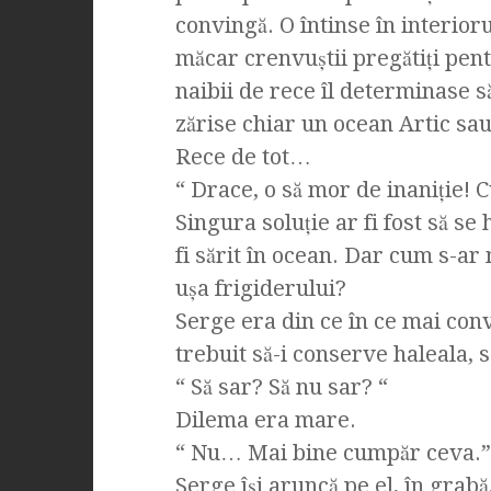
convingă. O întinse în interioru
măcar crenvuştii pregătiţi pent
naibii de rece îl determinase s
zărise chiar un ocean Artic sau 
Rece de tot…
“ Drace, o să mor de inaniţie! 
Singura soluţie ar fi fost să se
fi sărit în ocean. Dar cum s-ar 
uşa frigiderului?
Serge era din ce în ce mai convi
trebuit să-i conserve haleala, 
“ Să sar? Să nu sar? “
Dilema era mare.
“ Nu… Mai bine cumpăr ceva.”
Serge îşi aruncă pe el, în grabă,