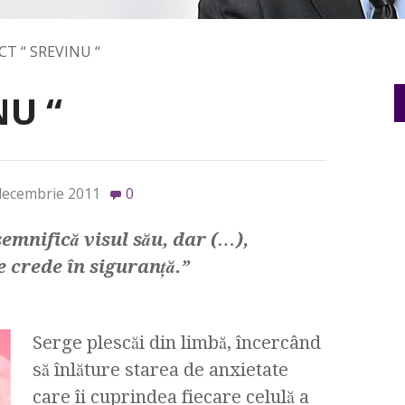
CT “ SREVINU “
NU “
decembrie 2011
0
semnifică visul său, dar (…),
e crede în siguranţă.”
Serge plescăi din limbă, încercând
să înlăture starea de anxietate
care îi cuprindea fiecare celulă a