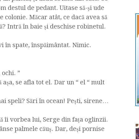
om destul de pedant. Uitase să-şi ude
de colonie. Măcar atât, ce dacă avea să
? Intră în baie şi deschise robinetul.
i în spate, înspăimântat. Nimic.
 ochi. ”
aşa, se afla tot el. Dar un “ el “ mult
i speli? Sări în ocean! Peşti, sirene…
 îi vorbea lui, Serge din faţa oglinzii.
trânse palmele căuş. Dar, deşi pornise