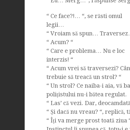
“ Eu… Merg…”, răspunse Serge,
“ Ce face?!… “, se răsti omul
legii…
“ Vroiam să spun… Traversez
“ Acum? “
“ Care e problema… Nu e loc
interzis! “
“ Acum vrei să traversezi? Câ
trebuie să treacă un strol? “
“ Un strol? Ce naiba-i aia, vă b
poliţistului nu-i bătea regulat.
“ Las’ că vezi. Dar, deocamdată,
“ Şi dacă nu vreau? “, replică, t
“ Îţi va merge prost toată ziua 
Instinctul îi spunea că, totuşi 