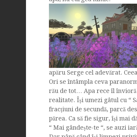
apăru Serge cel adevărat. Ceea
Ori se întâmpla ceva paranorma
rău de tot… Apa rece îl învioră ş
realitate. Îşi umezi gâtul cu “ 
fracţiuni de secundă, parcă des
părea. Ca să fie sigur, îşi mai d
“ Mai gândeşte-te “, se auzi iar
Dar până când îşi limpezi priviri