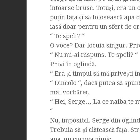
întoarse brusc. Totuşi, era un 
puţin faţa şi să folosească apa 
iasă doar pentru un sfert de oră
“ Te speli? “
O voce? Dar locuia singur. Priv
“ Nu mi-ai răspuns. Te speli? “
Privi în oglindă.
“ Era şi timpul să mă priveşti în
“ Dincolo “, dacă putea să spună 
mai vorbăreţ.
“ Hei, Serge… La ce naiba te ma
“
Nu, imposibil. Serge din oglindă
Trebuia să-şi clătească faţa. S
apa, nu curgea nimic.