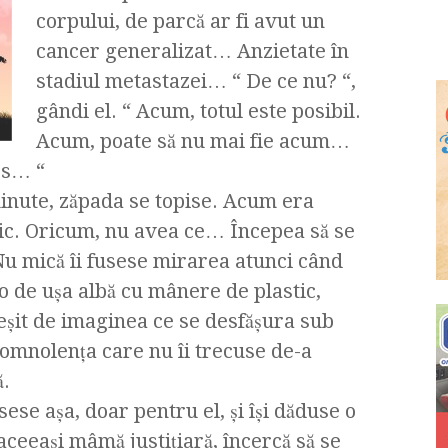
corpului, de parcă ar fi avut un
cancer generalizat… Anzietate în
stadiul metastazei… “ De ce nu? “,
gândi el. “ Acum, totul este posibil.
Acum, poate să nu mai fie acum…
rs… “
minute, zăpada se topise. Acum era
ic. Oricum, nu avea ce… Începea să se
u mică îi fusese mirarea atunci când
lo de uşa albă cu mânere de plastic,
eşit de imaginea ce se desfăşura sub
 somnolenţa care nu îi trecuse de-a
ă.
 zisese aşa, doar pentru el, şi îşi dăduse o
aceeaşi mâmă justiţiară, încercă să se