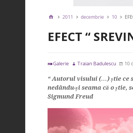
2011
decembrie
10
EFE
EFECT “ SREVI
Galerie
Traian Badulescu
10 
“ Autorul visului (…) ştie ce 
nedându-şi seama că o ştie, s
Sigmund Freud