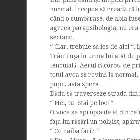
normal. Începea să creadă că lo
când o cumpărase, de abia fus
agreea parapsihologia, nu era ş
sectanţi.
“ Clar, trebuie să ies de aici “, îş
Trânti uşa în urma lui atât de p
tencuială. Aerul răcoros, de pri
totul avea să revină la normal,
puţin, asta spera…
Dădu să traverseze strada din f
“ Hei, tu! Stai pe loc! “
O voce se apropia de el din ce
faţa lui răsări un poliţist, apăr
“ Ce naiba faci? “