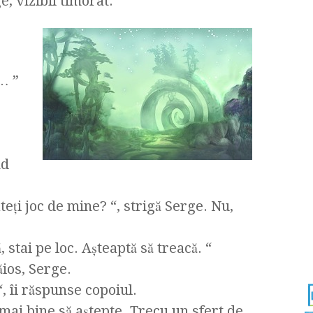
 vizibil timorat.
… ”
nd
ateţi joc de mine? “, strigă Serge. Nu,
 stai pe loc. Aşteaptă să treacă. “
ăios, Serge.
“, îi răspunse copoiul.
e mai bine să aştepte. Trecu un sfert de