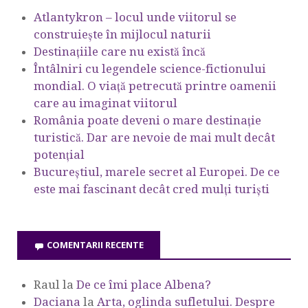
Atlantykron – locul unde viitorul se
construiește în mijlocul naturii
Destinațiile care nu există încă
Întâlniri cu legendele science-fictionului
mondial. O viață petrecută printre oamenii
care au imaginat viitorul
România poate deveni o mare destinație
turistică. Dar are nevoie de mai mult decât
potențial
Bucureștiul, marele secret al Europei. De ce
este mai fascinant decât cred mulți turiști
COMENTARII RECENTE
Raul
la
De ce îmi place Albena?
Daciana
la
Arta, oglinda sufletului. Despre