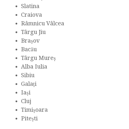
Slatina
Craiova
Râmnicu Vâlcea
Târgu Jiu
Brașov
Bacău
Târgu Mureș
Alba Iulia
Sibiu
Galați
Iași
Cluj
Timișoara
Pitești