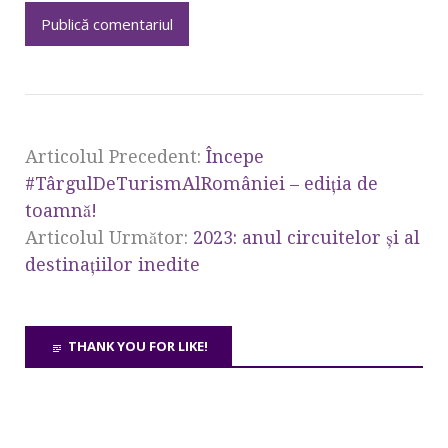
Articolul Precedent:
Începe
#TârgulDeTurismAlRomâniei – ediția de
toamnă!
Articolul Următor:
2023: anul circuitelor și al
destinațiilor inedite
THANK YOU FOR LIKE!