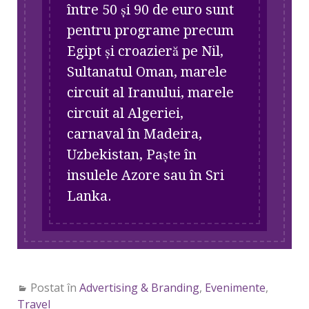
între 50 și 90 de euro sunt
pentru programe precum
Egipt și croazieră pe Nil,
Sultanatul Oman, marele
circuit al Iranului, marele
circuit al Algeriei,
carnaval în Madeira,
Uzbekistan, Paște în
insulele Azore sau în Sri
Lanka.
Postat în
Advertising & Branding
,
Evenimente
,
Travel