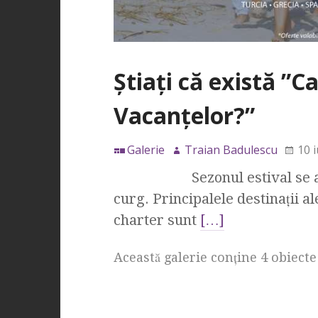
Știați că există ”
Vacanțelor?”
Galerie
Traian Badulescu
10 i
Sezonul estival se află în
curg. Principalele destinații 
charter sunt
[…]
Această galerie conţine 4 obiecte