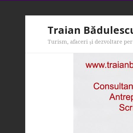
Traian Bădulesc
Turism, afaceri şi dezvoltare pe