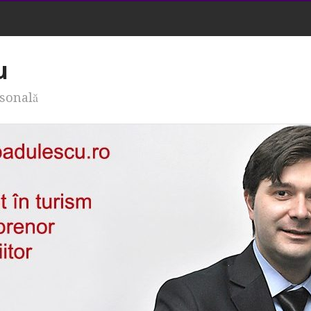
u
rsonală