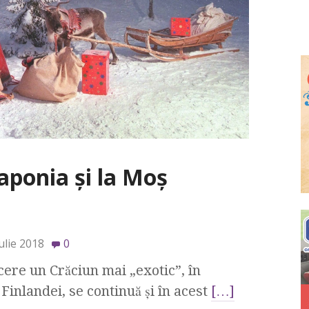
Laponia și la Moș
ulie 2018
0
n Crăciun mai „exotic”, în
Finlandei, se continuă și în acest
[…]