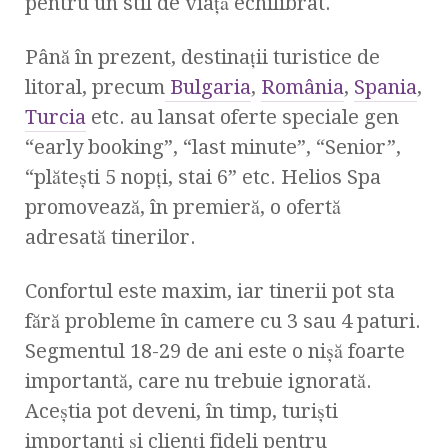
pentru un stil de viaţă echilibrat.
Până în prezent, destinaţii turistice de
litoral, precum
Bulgaria
,
România
,
Spania
,
Turcia
etc. au lansat oferte speciale gen
“early booking”, “last minute”, “Senior”,
“plăteşti 5 nopţi, stai 6” etc. Helios Spa
promovează, în premieră, o ofertă
adresată tinerilor.
Confortul este maxim, iar tinerii pot sta
fără probleme în camere cu 3 sau 4 paturi.
Segmentul 18-29 de ani este o nişă foarte
importantă, care nu trebuie ignorată.
Aceştia pot deveni, în timp, turişti
importanţi şi clienţi fideli pentru