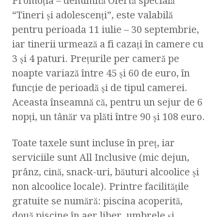
Promoţia – denumită Ofertă specială
“Tineri şi adolescenţi”, este valabilă
pentru perioada 11 iulie – 30 septembrie,
iar tinerii urmează a fi cazaţi în camere cu
3 şi 4 paturi. Preţurile per cameră pe
noapte variază între 45 şi 60 de euro, în
funcţie de perioadă şi de tipul camerei.
Aceasta înseamnă că, pentru un sejur de 6
nopţi, un tânăr va plăti între 90 şi 108 euro.
Toate taxele sunt incluse în preţ, iar
serviciile sunt All Inclusive (mic dejun,
prânz, cină, snack-uri, băuturi alcoolice şi
non alcoolice locale). Printre facilităţile
gratuite se numără: piscina acoperită,
două piscine în aer liber, umbrele şi