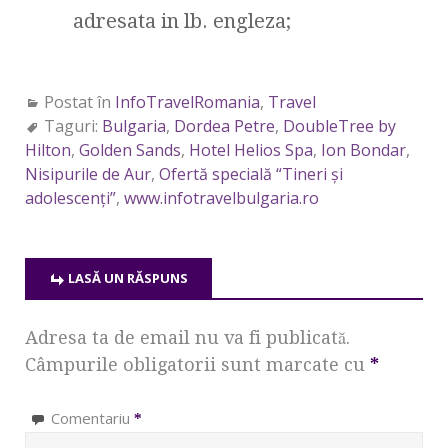
adresata in lb. engleza;
Postat în
InfoTravelRomania
,
Travel
Taguri:
Bulgaria
,
Dordea Petre
,
DoubleTree by
Hilton
,
Golden Sands
,
Hotel Helios Spa
,
Ion Bondar
,
Nisipurile de Aur
,
Ofertă specială “Tineri şi
adolescenţi”
,
www.infotravelbulgaria.ro
LASĂ UN RĂSPUNS
Adresa ta de email nu va fi publicată.
Câmpurile obligatorii sunt marcate cu
*
Comentariu
*