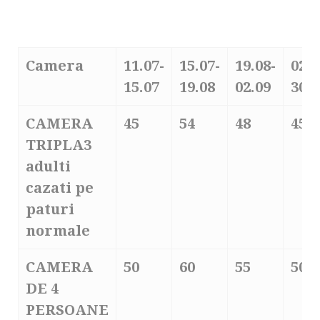
Camera
11.07-
15.07-
19.08-
02.0
15.07
19.08
02.09
30.0
CAMERA
45
54
48
45
TRIPLA
3
adulti
cazati pe
paturi
normale
CAMERA
50
60
55
50
DE 4
PERSOANE