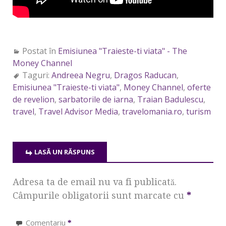
Postat în
Emisiunea "Traieste-ti viata" - The
Money Channel
Taguri:
Andreea Negru
,
Dragos Raducan
,
Emisiunea "Traieste-ti viata"
,
Money Channel
,
oferte
de revelion
,
sarbatorile de iarna
,
Traian Badulescu
,
travel
,
Travel Advisor Media
,
travelomania.ro
,
turism
LASĂ UN RĂSPUNS
Adresa ta de email nu va fi publicată.
Câmpurile obligatorii sunt marcate cu
*
Comentariu
*