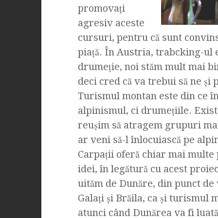
promovaţi
agresiv aceste
cursuri, pentru că sunt convins
piaţă. În Austria, trabcking-ul 
drumeţie, noi stăm mult mai bin
deci cred că va trebui să ne şi
Turismul montan este din ce în 
alpinismul, ci drumeţiile. Exis
reuşim să atragem grupuri mar
ar veni să-l înlocuiască pe alpi
Carpaţii oferă chiar mai multe p
idei, în legătură cu acest proie
uităm de Dunăre, din punct de 
Galaţi şi Brăila, ca şi turismul
atunci când Dunărea va fi luată 