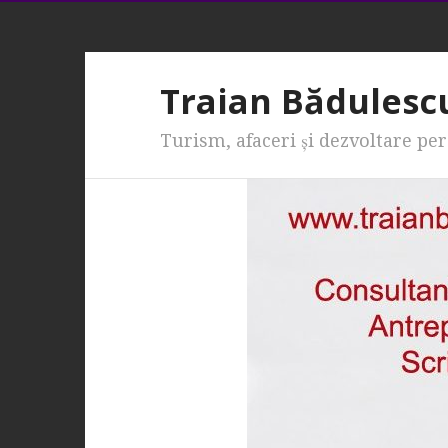
Traian Bădulesc
Turism, afaceri şi dezvoltare pe