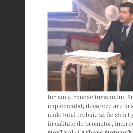
turism şi conexe turismului. Su
implementat, deoarece are în 
unde totul trebuie să fie strict 
î
n calitate de promotor
,
împreu
Noul Val
şi
Athens Network 