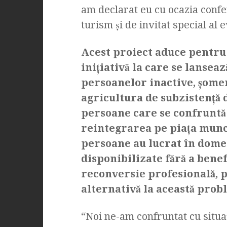
am declarat eu cu ocazia conferi
turism şi de invitat special al
Acest proiect aduce pentru
iniţiativă la care se lansea
persoanelor inactive, şome
agricultura de subzistenţă d
persoane care se confruntă 
reintegrarea pe piaţa munc
persoane au lucrat în domen
disponibilizate fără a bene
reconversie profesională, p
alternativă la această prob
“Noi ne-am confruntat cu situaţ