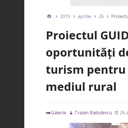
2015
aprilie
26
Proiectu
Proiectul GUID
oportunităţi de
turism pentru 
mediul rural
Galerie
Traian Badulescu
26 a