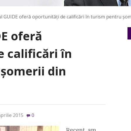
l GUIDE oferă oportunităţi de calificări în turism pentru şom
E oferă
 calificări în
şomerii din
prilie 2015
0
Recent, am