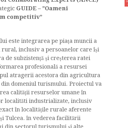
rategic
GUIDE – ”Oameni
sm competitiv”
lui este integrarea pe piaţa muncii a
rural, inclusiv a persoanelor care îşi
a de subzistenţă și creşterea ratei
 formarea profesională a resursei
pul atragerii acestora din agricultura
le din domeniul turismului. Proiectul va
irea calităţii resurselor umane în
 localităti industrializate, inclusiv
xact în localităţile rurale aferente
şi Tulcea. în vederea facilitării
ţi din sectorul turismului şi alte