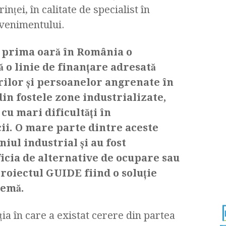
nţei, în calitate de specialist în
 evenimentului.
 prima oară în România o
ză o linie de finanţare adresată
rilor şi persoanelor angrenate în
in fostele zone industrializate,
cu mari dificultăţi în
ii. O mare parte dintre aceste
iul industrial şi au fost
ficia de alternative de ocupare sau
roiectul GUIDE fiind o soluţie
lemă.
ia în care a existat cerere din partea