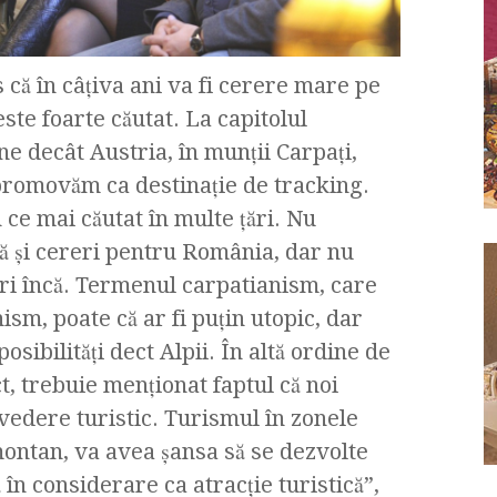
 că în câţiva ani va fi cerere mare pe
este foarte căutat. La capitolul
e decât Austria, în munţii Carpaţi,
 promovăm ca destinaţie de tracking.
ce mai căutat în multe ţări. Nu
tă şi cereri pentru România, dar nu
i încă. Termenul carpatianism, care
nism, poate că ar fi puţin utopic, dar
osibilităţi dect Alpii. În altă ordine de
ct, trebuie menţionat faptul că noi
vedere turistic. Turismul în zonele
 montan, va avea şansa să se dezvolte
în considerare ca atracţie turistică”,