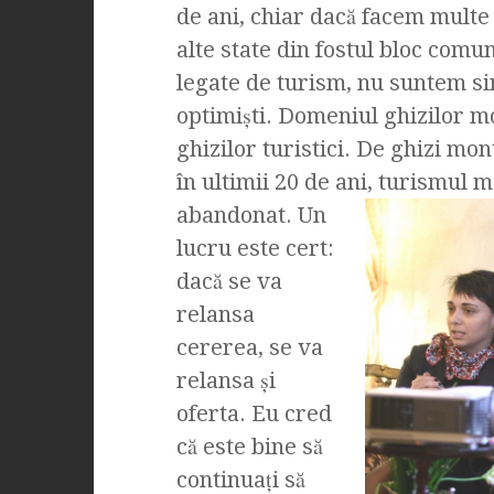
de ani, chiar dacă facem multe e
alte state din fostul bloc com
legate de turism, nu suntem sin
optimişti. Domeniul ghizilor m
ghizilor turistici. De ghizi m
în ultimii 20 de ani, turismul
mo
abandonat. Un
lucru este cert:
dacă se va
relansa
cererea, se va
relansa şi
oferta. Eu cred
că este bine să
continuaţi să