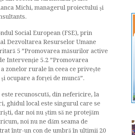
ianca Michi, managerul proiectului şi
nsultants.
ondul Social European (FSE), prin
ial Dezvoltarea Resurselor Umane
itară 5 ”Promovarea măsurilor active
de Intervenție 5.2 ”Promovarea
 a zonelor rurale în ceea ce privește
și ocupare a forței de muncă”.
este recunoscută, din nefericire, la
ri, ghidul local este singurul care se
işti, dar noi nu ştim să ne protejăm
. Oricum, noi nu ne dăm seama de
rat într-un con de umbră în ultimii 20