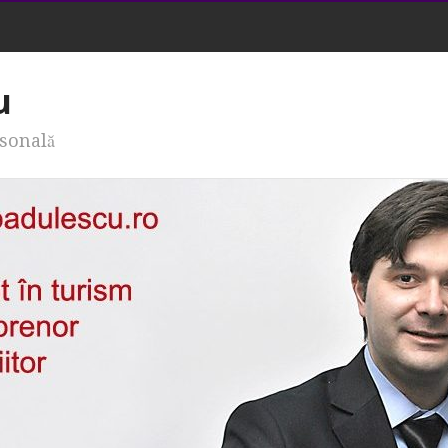
u
rsonală