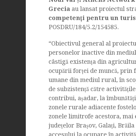
Grecia
au lansat proiectul st
competenţi pentru un turi
POSDRU/184/5.2/154585.
“Obiectivul general al proiectu
personelor inactive din mediul 
câstigă existenţa din agricultur
ocupării forței de muncă, prin
umane din mediul rural, în sco
de subzistenţă către activităţi
contribui, așadar, la îmbunătăţ
zonele rurale adiacente fostelor
zonele limitrofe acestora, mai e
judeţelor Braşov, Galaţi, Brăila 
accesului la ocupare în activită