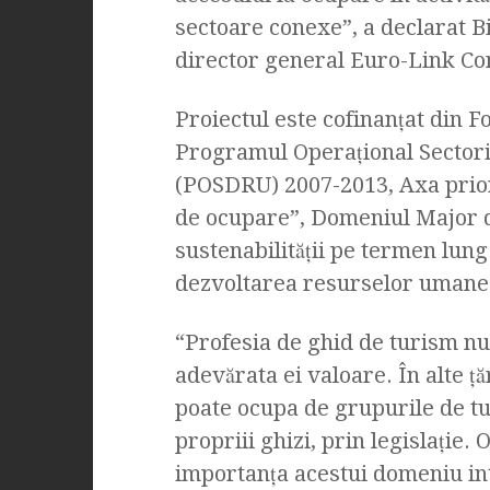
sectoare conexe”, a declarat B
director general Euro-Link Co
Proiectul este cofinanţat din F
Programul Operaţional Sector
(POSDRU) 2007-2013, Axa prior
de ocupare”, Domeniul Major 
sustenabilității pe termen lung
dezvoltarea resurselor umane 
“Profesia de ghid de turism nu 
adevărata ei valoare. În alte ţă
poate ocupa de grupurile de tur
propriii ghizi, prin legislaţie
importanţa acestui domeniu int