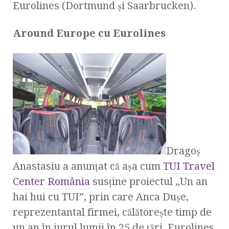
Eurolines (Dortmund şi Saarbrucken).
Around Europe cu Eurolines
Dragoş
Anastasiu a anunţat că aşa cum
TUI Travel
Center România
susţine proiectul „Un an
hai hui cu TUI”, prin care Anca Duşe,
reprezentantal firmei, călătoreşte timp de
un an în jurul lumii în 25 de ţări, Eurolines