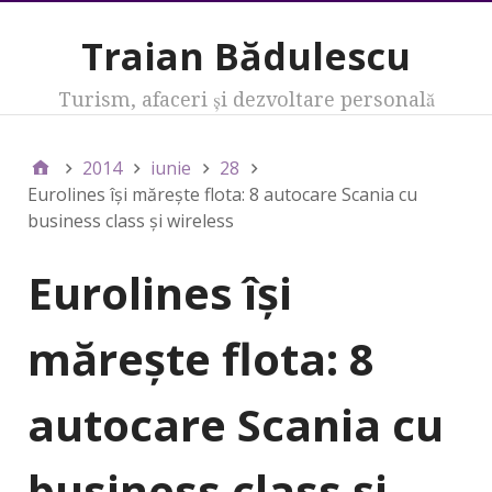
Traian Bădulescu
Turism, afaceri şi dezvoltare personală
2014
iunie
28
Eurolines îşi măreşte flota: 8 autocare Scania cu
business class şi wireless
Eurolines îşi
măreşte flota: 8
autocare Scania cu
business class şi