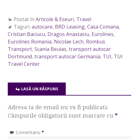
Postat în
Articole & Eseuri
,
Travel
Taguri:
autocare
,
BRD Leasing
,
Casa Comana
,
Cristian Baciucu
,
Dragos Anastasiu
,
Eurolines
,
Eurolines Romania
,
Nicolae Lech
,
Rombus
Transport
,
Scania Beulas
,
transport autocar
Dortmund
,
transport autocar Germania
,
TUI
,
TUI
Travel Center
LASĂ UN RĂSPUNS
Adresa ta de email nu va fi publicată.
Câmpurile obligatorii sunt marcate cu
*
Comentariu
*