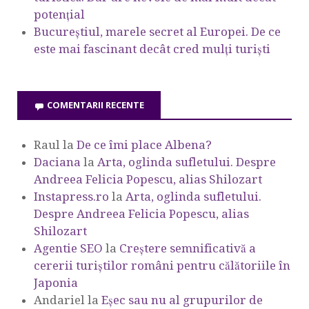
potențial
Bucureștiul, marele secret al Europei. De ce
este mai fascinant decât cred mulți turiști
COMENTARII RECENTE
Raul
la
De ce îmi place Albena?
Daciana
la
Arta, oglinda sufletului. Despre
Andreea Felicia Popescu, alias Shilozart
Instapress.ro
la
Arta, oglinda sufletului.
Despre Andreea Felicia Popescu, alias
Shilozart
Agentie SEO
la
Creștere semnificativă a
cererii turiștilor români pentru călătoriile în
Japonia
Andariel
la
Eşec sau nu al grupurilor de