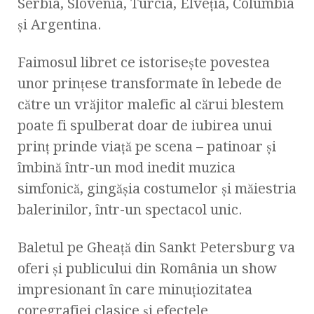
Serbia, Slovenia, Turcia, Elveţia, Columbia
şi Argentina.
Faimosul libret ce istoriseşte povestea
unor prinţese transformate în lebede de
către un vrăjitor malefic al cărui blestem
poate fi spulberat doar de iubirea unui
prinţ prinde viaţă pe scena – patinoar şi
îmbină într-un mod inedit muzica
simfonică, gingăşia costumelor şi măiestria
balerinilor, într-un spectacol unic.
Baletul pe Gheaţă din Sankt Petersburg va
oferi şi publicului din România un show
impresionant în care minuţiozitatea
coregrafiei clasice şi efectele