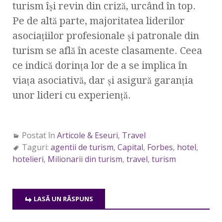
turism îşi revin din criză, urcând în top.
Pe de altă parte, majoritatea liderilor
asociaţiilor profesionale şi patronale din
turism se află în aceste clasamente. Ceea
ce indică dorinţa lor de a se implica în
viaţa asociativă, dar şi asigură garanţia
unor lideri cu experienţă.
Postat în
Articole & Eseuri
,
Travel
Taguri:
agentii de turism
,
Capital
,
Forbes
,
hotel
,
hotelieri
,
Milionarii din turism
,
travel
,
turism
LASĂ UN RĂSPUNS