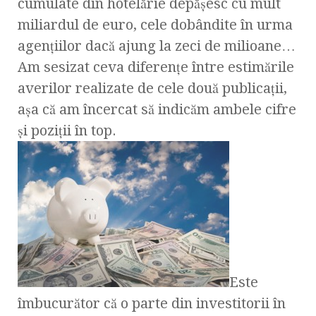
cumulate din hotelărie depăşesc cu mult
miliardul de euro, cele dobândite în urma
agenţiilor dacă ajung la zeci de milioane…
Am sesizat ceva diferenţe între estimările
averilor realizate de cele două publicaţii,
aşa că am încercat să indicăm ambele cifre
şi poziţii în top.
Este
îmbucurător că o parte din investitorii în