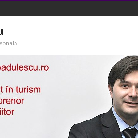
u
rsonală