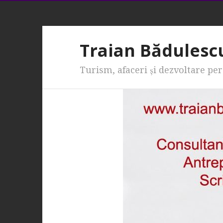
Traian Bădulesc
Turism, afaceri şi dezvoltare pe