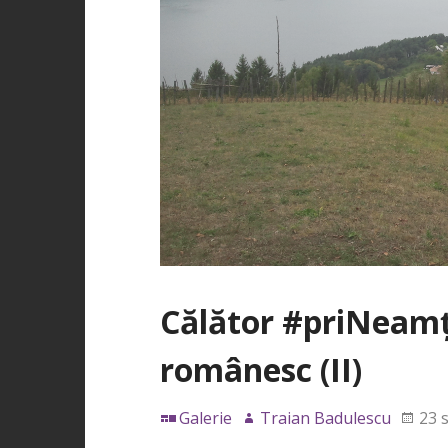
Călător #priNeamț.
românesc (II)
Galerie
Traian Badulescu
23 