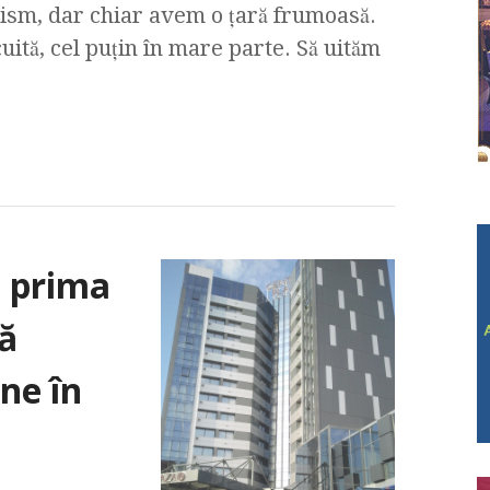
ism, dar chiar avem o ţară frumoasă.
cuită, cel puţin în mare parte. Să uităm
a prima
ă
ne în