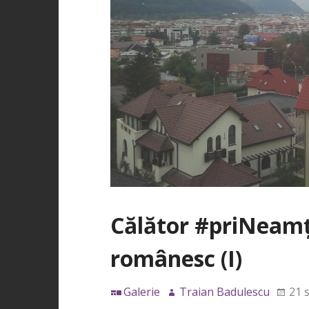
Călător #priNeamț.
românesc (I)
Galerie
Traian Badulescu
21 