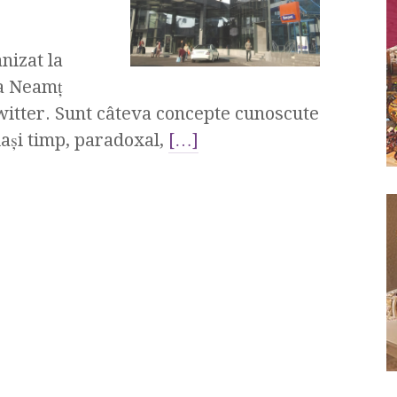
nizat la
ra Neamţ
twitter. Sunt câteva concepte cunoscute
laşi timp, paradoxal,
[…]