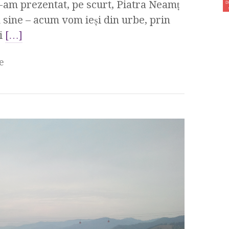
-am prezentat, pe scurt, Piatra Neamţ
n sine – acum vom ieşi din urbe, prin
ui
[…]
e