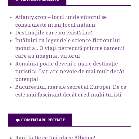
Atlantykron – locul unde viitorul se
construiește în mijlocul naturii
Destinațiile care nu există încă
Întâlniri cu legendele science-fictionului
mondial. O viață petrecută printre oamenii
care au imaginat viitorul
România poate deveni o mare destinație
turistică. Dar are nevoie de mai mult decât
potențial
Bucureștiul, marele secret al Europei. De ce
este mai fascinant decât cred mulți turiști
COMENTARII RECENTE
Raul
la
De ce îmi place Albena?