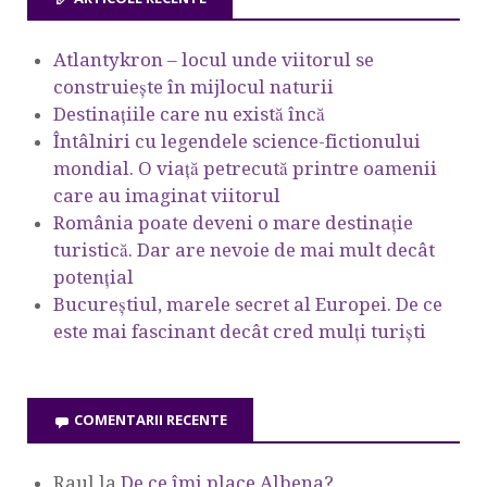
Atlantykron – locul unde viitorul se
construiește în mijlocul naturii
Destinațiile care nu există încă
Întâlniri cu legendele science-fictionului
mondial. O viață petrecută printre oamenii
care au imaginat viitorul
România poate deveni o mare destinație
turistică. Dar are nevoie de mai mult decât
potențial
Bucureștiul, marele secret al Europei. De ce
este mai fascinant decât cred mulți turiști
COMENTARII RECENTE
Raul
la
De ce îmi place Albena?