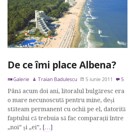
De ce îmi place Albena?
Galerie
Traian Badulescu
5 iunie 2011
5
Până acum doi ani, litoralul bulgăresc era
o mare necunoscută pentru mine, deşi
stăteam permanent cu ochii pe el, datorită
faptului că trebuia să fac comparaţii între
„noi” şi „ei”,
[…]