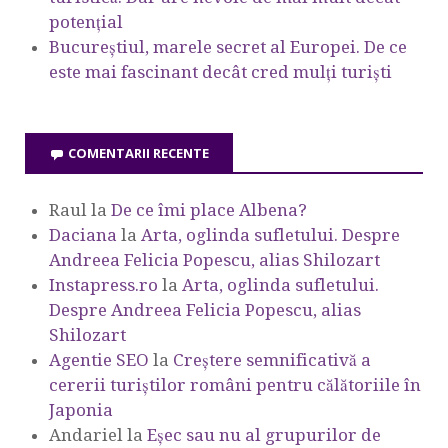
potențial
Bucureștiul, marele secret al Europei. De ce
este mai fascinant decât cred mulți turiști
COMENTARII RECENTE
Raul
la
De ce îmi place Albena?
Daciana
la
Arta, oglinda sufletului. Despre
Andreea Felicia Popescu, alias Shilozart
Instapress.ro
la
Arta, oglinda sufletului.
Despre Andreea Felicia Popescu, alias
Shilozart
Agentie SEO
la
Creștere semnificativă a
cererii turiștilor români pentru călătoriile în
Japonia
Andariel
la
Eşec sau nu al grupurilor de