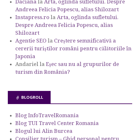
Daciana
la
Arta, oglinda sufletului. Despre
Andreea Felicia Popescu, alias Shilozart
Instapress.ro
la
Arta, oglinda sufletului.
Despre Andreea Felicia Popescu, alias
Shilozart
Agentie SEO
la
Creștere semnificativă a
cererii turiștilor români pentru călătoriile în
Japonia
Andariel
la
Eşec sau nu al grupurilor de
turism din România?
BLOGROLL
Blog InfoTravelRomania
Blog TUI Travel Center Romania
Blogul lui Alin Burcea
Consilier turism – Ghid personal pentru