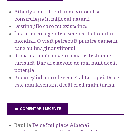
Atlantykron – locul unde viitorul se
construiește în mijlocul naturii
Destinațiile care nu există încă
Întâlniri cu legendele science-fictionului
mondial. O viață petrecută printre oamenii
care au imaginat viitorul
România poate deveni o mare destinație
turistică. Dar are nevoie de mai mult decât
potențial
Bucureștiul, marele secret al Europei. De ce
este mai fascinant decât cred mulți turiști
COMENTARII RECENTE
Raul
la
De ce îmi place Albena?