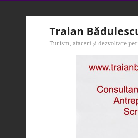
Traian Bădulesc
Turism, afaceri şi dezvoltare pe