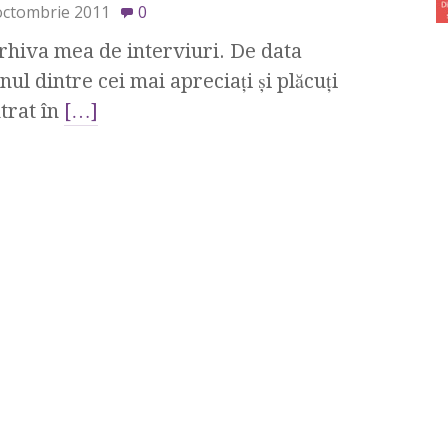
octombrie 2011
0
arhiva mea de interviuri. De data
ul dintre cei mai apreciaţi şi plăcuţi
ntrat în
[…]