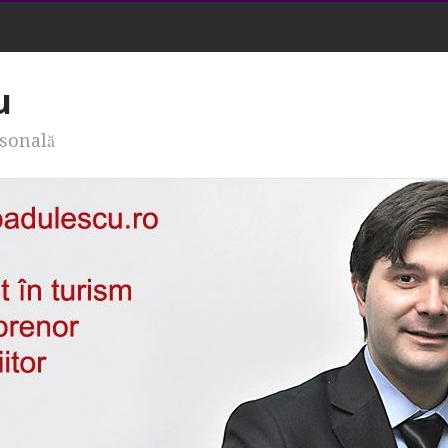
u
rsonală