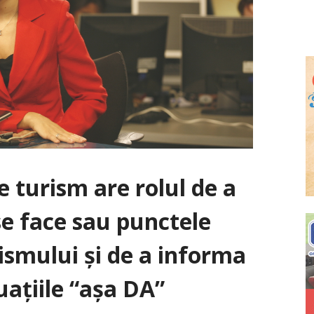
e turism are rolul de a
se face sau punctele
rismului şi de a informa
uaţiile “aşa DA”