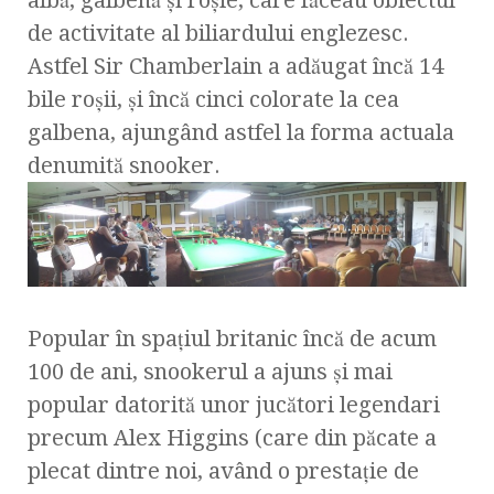
albă, galbenă şi roşie, care făceau obiectul
de activitate al biliardului englezesc.
Astfel Sir Chamberlain a adăugat încă 14
bile roşii, şi încă cinci colorate la cea
galbena, ajungând astfel la forma actuala
denumită snooker.
Popular în spaţiul britanic încă de acum
100 de ani, snookerul a ajuns şi mai
popular datorită unor jucători legendari
precum Alex Higgins (care din păcate a
plecat dintre noi, având o prestaţie de