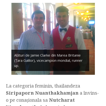
Alături de Jamie Clarke din Marea Britanie
(Ţara Galilor), vicecampion mondial, runner
up.
La categoria feminin, thailandeza
Siripaporn Nuanthakhamjan
a învins-
o pe conaţionala sa
Nutcharat