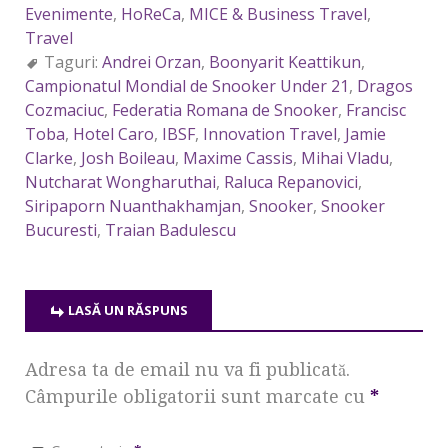
Evenimente
,
HoReCa
,
MICE & Business Travel
,
Travel
Taguri:
Andrei Orzan
,
Boonyarit Keattikun
,
Campionatul Mondial de Snooker Under 21
,
Dragos
Cozmaciuc
,
Federatia Romana de Snooker
,
Francisc
Toba
,
Hotel Caro
,
IBSF
,
Innovation Travel
,
Jamie
Clarke
,
Josh Boileau
,
Maxime Cassis
,
Mihai Vladu
,
Nutcharat Wongharuthai
,
Raluca Repanovici
,
Siripaporn Nuanthakhamjan
,
Snooker
,
Snooker
Bucuresti
,
Traian Badulescu
LASĂ UN RĂSPUNS
Adresa ta de email nu va fi publicată.
Câmpurile obligatorii sunt marcate cu
*