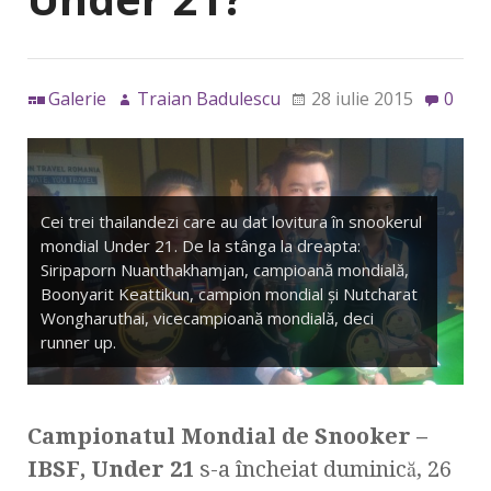
Galerie
Traian Badulescu
28 iulie 2015
0
Cei trei thailandezi care au dat lovitura în snookerul
mondial Under 21. De la stânga la dreapta:
Siripaporn Nuanthakhamjan, campioană mondială,
Boonyarit Keattikun, campion mondial şi Nutcharat
Wongharuthai, vicecampioană mondială, deci
runner up.
Campionatul Mondial de Snooker –
IBSF, Under 21
s-a încheiat duminică, 26