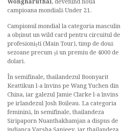
Wongharuthai
, devenind noua
campioana mondială Under 21.
Campionul mondial la categoria masculin
a obţinut un wild card pentru circuitul de
profesionişti (Main Tour), timp de două
sezoane precum şi un premiu de 4000 de
dolari.
În semifinale, thailandezul Boonyarit
Keattikun l-a învins pe Wang Yuchen din
China, iar galezul Jamie Clarke l-a învins
pe irlandezul Josh Boileau. La categoria
feminină, în semifinale, thailandeza
Siripaporn Nuanthakhamjan a dispus de
indianca Varsha Sanjeev, iar thailandeza