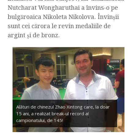
Nutcharat Wongharuthai a învins-o pe
bulgăroaica Nikoleta Nikolova. Învinşii
sunt cei cărora le revin medaliile de
argint şi de bronz.
Alături de chinezul Zhao Xintong care, la doar
15 ani, a realizat break-ul record al
campionatului, de 145!