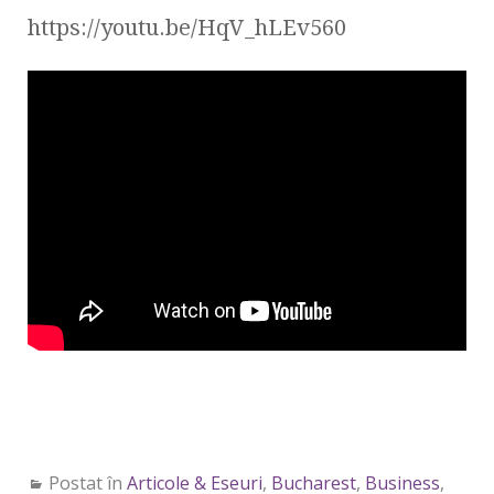
https://youtu.be/HqV_hLEv560
Postat în
Articole & Eseuri
,
Bucharest
,
Business
,