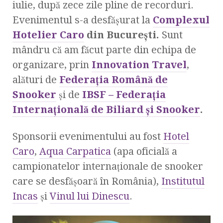
iulie, după zece zile pline de recorduri.
Evenimentul s-a desfăşurat la
Complexul
Hotelier Caro
din Bucureşti.
Sunt
mândru că am făcut parte din echipa de
organizare, prin
Innovation Travel
,
alături de
Federaţia Română de
Snooker
şi de
IBSF – Federaţia
Internaţională de Biliard şi Snooker
.
Sponsorii evenimentului au fost
Hotel
Caro
,
Aqua Carpatica
(apa oficială a
campionatelor internaţionale de snooker
care se desfăşoară în România),
Institutul
Incas
şi
Vinul lui Dinescu
.