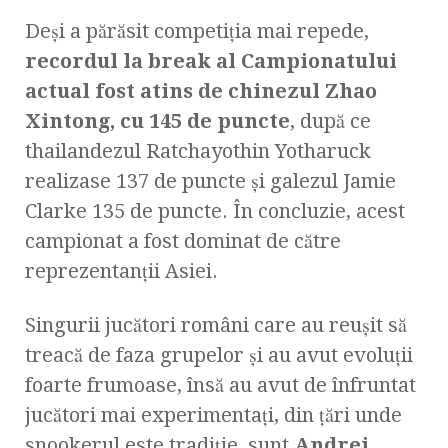
Deşi a părăsit competiţia mai repede,
recordul la break al Campionatului
actual fost atins de chinezul Zhao
Xintong, cu 145 de puncte
, după ce
thailandezul Ratchayothin Yotharuck
realizase 137 de puncte şi galezul Jamie
Clarke 135 de puncte. În concluzie, acest
campionat a fost dominat de către
reprezentanţii Asiei.
Singurii jucători români care au reuşit să
treacă de faza grupelor şi au avut evoluţii
foarte frumoase, însă au avut de înfruntat
jucători mai experimentaţi, din ţări unde
snookerul este tradiţie, sunt
Andrei