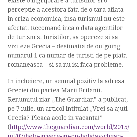
existe o ingrijorare a turistilor si o
perceptie a acestora fata de o tara aflata
in criza economica, insa turismul nu este
afectat. Recomand inca o data agentiilor
de turism si turistilor, sa opereze si sa
viziteze Grecia – destinatia de outgoing
numarul 1 ca numar de turisti de pe piata
romaneasca – si sa nu isi faca probleme.
In incheiere, un semnal pozitiv la adresa
Greciei din partea Marii Britanii.
Renumitul ziar „The Guardian” a publicat,
pe 7 iulie, un articol intitulat „Vrei sa ajuti
Grecia? Pleaca acolo in vacanta!”
(
http://www.theguardian.com/world/2015/
jul/07/help-greece-go-on-holiday-cheap-