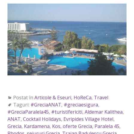
Postat în
Articole & Eseuri
,
HoReCa
,
Travel
Taguri:
#GreciaANAT
,
#greciaesigura
,
#GreciaParalela45
,
#turistifericiti
,
Aldemar Kalithea
,
ANAT
,
Cocktail Holidays
,
Evripides Village Hotel
,
Grecia
,
Kardamena
,
Kos
,
oferte Grecia
,
Paralela 45
,
Rhodos
,
sejururi Grecia
,
Traian Badulescu Grecia
,