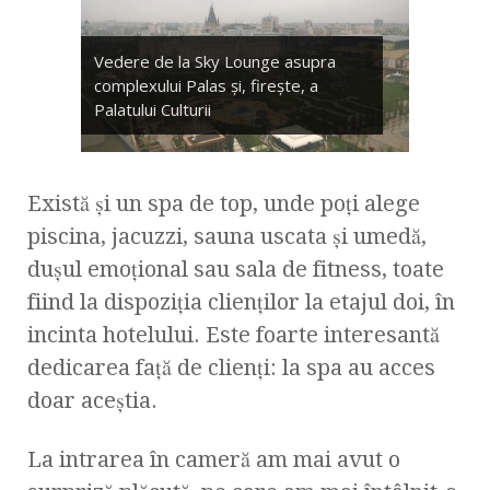
Vedere de la Sky Lounge asupra
complexului Palas şi, fireşte, a
Palatului Culturii
Există şi un spa de top, unde poţ­i alege
piscina, jacuzzi, sauna uscata şi umedă,
duşul emoţional sau sala de fitness, toate
fiind la dispoziţia clienţilor la etajul doi, în
incinta hotelului. Este foarte interesantă
dedicarea faţă de clienţi: la spa au acces
doar aceştia.
La intrarea în cameră am mai avut o