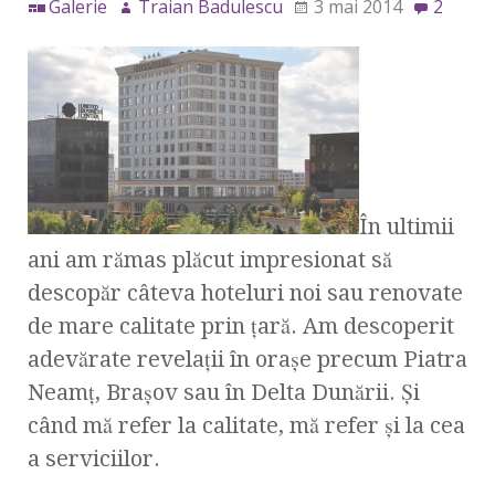
Galerie
Traian Badulescu
3 mai 2014
2
În ultimii
ani am rămas plăcut impresionat să
descopăr câteva hoteluri noi sau renovate
de mare calitate prin ţară. Am descoperit
adevărate revelaţii în oraşe precum Piatra
Neamţ, Braşov sau în Delta Dunării. Şi
când mă refer la calitate, mă refer şi la cea
a serviciilor.