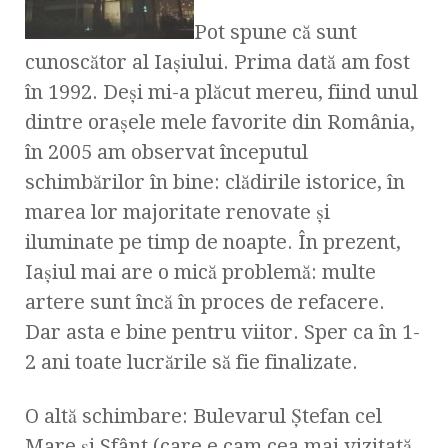
Pot spune că sunt
cunoscător al Iaşiului. Prima dată am fost
în 1992. Deşi mi-a plăcut mereu, fiind unul
dintre oraşele mele favorite din România,
în 2005 am observat începutul
schimbărilor în bine: clădirile istorice, în
marea lor majoritate renovate şi
iluminate pe timp de noapte. În prezent,
Iaşiul mai are o mică problemă: multe
artere sunt încă în proces de refacere.
Dar asta e bine pentru viitor. Sper ca în 1-
2 ani toate lucrările să fie finalizate.
O altă schimbare: Bulevarul Ştefan cel
Mare şi Sfânt (care e cam cea mai vizitată