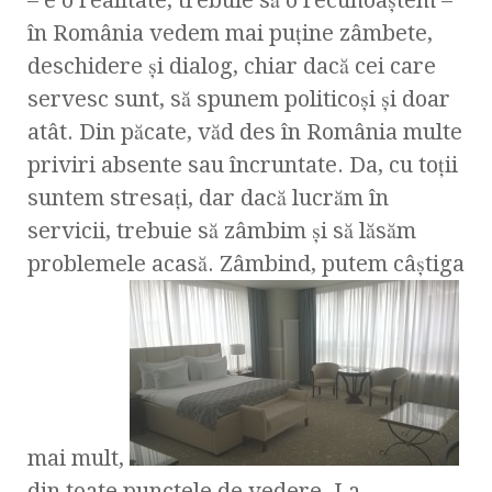
– e o realitate, trebuie să o recunoaştem –
în România vedem mai puţine zâmbete,
deschidere şi dialog, chiar dacă cei care
servesc sunt, să spunem politicoşi şi doar
atât. Din păcate, văd des în România multe
priviri absente sau încruntate. Da, cu toţii
suntem stresaţi, dar dacă lucrăm în
servicii, trebuie să zâmbim şi să lăsăm
problemele acasă. Zâmbind, putem câştiga
mai mult,
din toate punctele de vedere. La