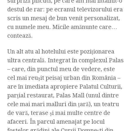
surpriză plăcută, pe care am mai întâlnit-o
destul de rar: pe ecranul televizorului era
scris un mesaj de bun venit personalizat,
cu numele meu. Micile amănunte care…
contează.
Un alt atu al hotelului este poziţionarea
ultra centrală. Integrat în complexul Palas
– care, din punctul meu de vedere, este
cel mai reuşit peisaj urban din România –
are în imediata apropiere Palatul Culturii,
parţial restaurat, Palas Mall (unul dintre
cele mai mari malluri din ţară), un teatru
de vară, terase şi mai multe centre de
afaceri. În parcul amenajat pe locul
fostelor grǎdini ale Curţii Domneşti din