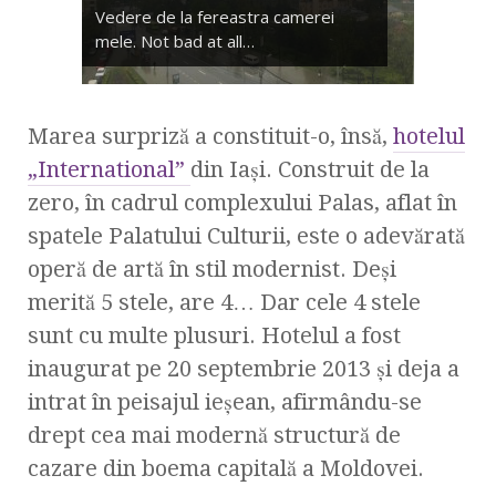
Vedere de la fereastra camerei
mele. Not bad at all…
Marea surpriză a constituit-o, însă,
hotelul
„International”
din Iaşi. Construit de la
zero, în cadrul complexului Palas, aflat în
spatele Palatului Culturii, este o adevărată
operă de artă în stil modernist. Deşi
merită 5 stele, are 4… Dar cele 4 stele
sunt cu multe plusuri. Hotelul a fost
inaugurat pe 20 septembrie 2013 şi deja a
intrat în peisajul ieşean, afirmându-se
drept cea mai modernă structură de
cazare din boema capitală a Moldovei.