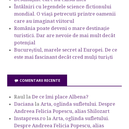
Întâlniri cu legendele science-fictionului
mondial. O viață petrecută printre oamenii
care au imaginat viitorul
România poate deveni o mare destinație
turistică. Dar are nevoie de mai mult decât
potențial
Bucureștiul, marele secret al Europei. De ce
este mai fascinant decât cred mulți turiști
COMENTARII RECENTE
Raul
la
De ce îmi place Albena?
Daciana
la
Arta, oglinda sufletului. Despre
Andreea Felicia Popescu, alias Shilozart
Instapress.ro
la
Arta, oglinda sufletului.
Despre Andreea Felicia Popescu, alias