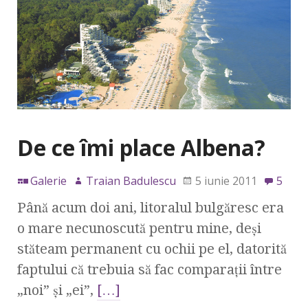
De ce îmi place Albena?
Galerie
Traian Badulescu
5 iunie 2011
5
Până acum doi ani, litoralul bulgăresc era
o mare necunoscută pentru mine, deşi
stăteam permanent cu ochii pe el, datorită
faptului că trebuia să fac comparaţii între
„noi” şi „ei”,
[…]