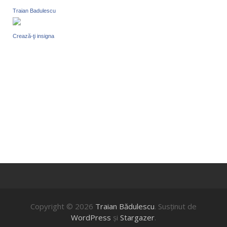
Traian Badulescu
Crează-ţi insigna
Copyright © 2026
Traian Bădulescu
. Susţinut de
WordPress
şi
Stargazer
.