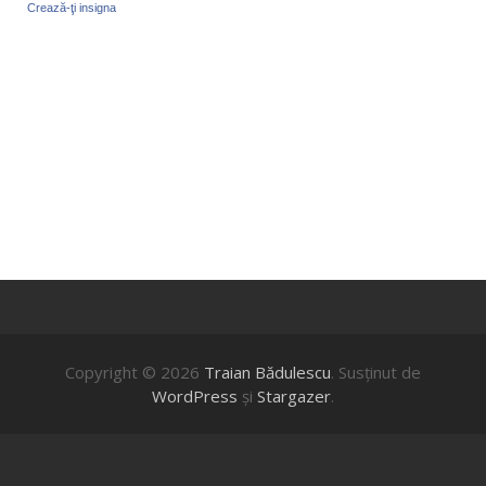
Crează-ţi insigna
Copyright © 2026
Traian Bădulescu
. Susţinut de
WordPress
şi
Stargazer
.