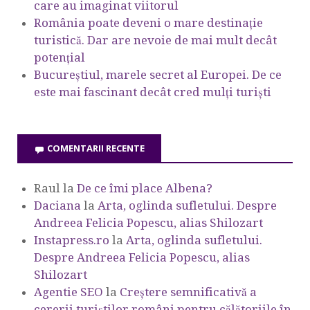
care au imaginat viitorul
România poate deveni o mare destinație
turistică. Dar are nevoie de mai mult decât
potențial
Bucureștiul, marele secret al Europei. De ce
este mai fascinant decât cred mulți turiști
COMENTARII RECENTE
Raul
la
De ce îmi place Albena?
Daciana
la
Arta, oglinda sufletului. Despre
Andreea Felicia Popescu, alias Shilozart
Instapress.ro
la
Arta, oglinda sufletului.
Despre Andreea Felicia Popescu, alias
Shilozart
Agentie SEO
la
Creștere semnificativă a
cererii turiștilor români pentru călătoriile în