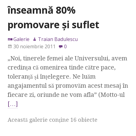
înseamnă 80%
promovare şi suflet
Galerie
Traian Badulescu
30 noiembrie 2011
0
„Noi, tinerele femei ale Universului, avem
credinţa că omenirea tinde către pace,
toleranţă şi înţelegere. Ne luăm
angajamentul să promovăm acest mesaj în
fiecare zi, oriunde ne vom afla” (Motto-ul
[…]
Această galerie conţine 16 obiecte