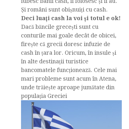
iubesc banii cash, îi folosesc şi îi au.
Şi români sunt obişnuiţi cu cash.
Deci luaţi cash la voi şi totul e ok!
Dacă băncile greceşti sunt cu
conturile mai goale decât de obicei,
fireşte că grecii doresc infuzie de
cash în ţara lor. Oricum, în insule şi
în alte destinaţii turistice
bancomatele funcţionează. Cele mai
mari probleme sunt acum în Atena,
unde trăieşte aproape jumătate din
populaţia Greciei