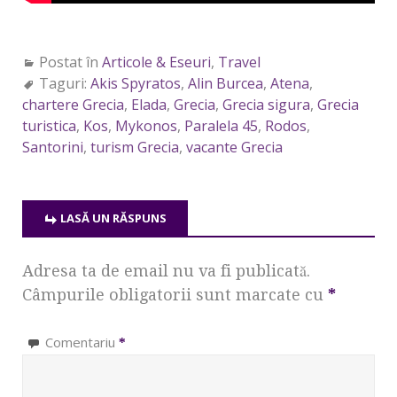
Postat în
Articole & Eseuri
,
Travel
Taguri:
Akis Spyratos
,
Alin Burcea
,
Atena
,
chartere Grecia
,
Elada
,
Grecia
,
Grecia sigura
,
Grecia
turistica
,
Kos
,
Mykonos
,
Paralela 45
,
Rodos
,
Santorini
,
turism Grecia
,
vacante Grecia
LASĂ UN RĂSPUNS
Adresa ta de email nu va fi publicată.
Câmpurile obligatorii sunt marcate cu
*
Comentariu
*