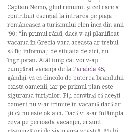
Captain Nemo, ghid renumit şi cel care a
contribuit esenţial la intrarea pe piaţa
românească a turismului elen încă din anii
’90: “În primul rând, dacă v-aţi planificat
vacanţa în Grecia vara aceasta ar trebui
să fiţi informaţi de situaţia de aici, nu
îngrijoraţi. Atât timp cât voi v-aţi
cumpărat vacanţa de la
Paralela 45
,
gândiţi-vă că dincolo de puterea brandului
există oamenii, iar pe primul plan este
siguranţa turiştilor. Fiţi convinşi că aceşti
oameni nu v-ar trimite în vacanţă dacă ar
şti că nu este ok aici. Dacă vi s-ar întâmpla
ceva pe perioada vacanţei, ei sunt
răspunzători de siguranţa voastră. Mulţi