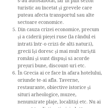
s-au autosabotat, iar în plin sezon
turistic au încetat şi grevele care
puteau afecta transportul sau alte
sectoare economice.
Din cauza crizei economice, precum
şi a căderii pieţei ruse (la rândul ei
intrată într-o criză de altă natură),
grecii îşi doresc şi mai mult turiştii
români şi sunt dispuşi să acorde
preţuri bune, discount-uri etc.
În Grecia ai ce face în afara hotelului,
oriunde te-ai afla. Taverne,
restaurante, obiective istorice şi
situri arheologice, muzee,
nenumărate plaje, localităţi etc. Nu ai