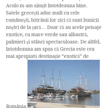
Acolo m-am simţit întotdeauna bine.
Satele greceşti aduc mult cu cele
româneşti, bătrânii lor zici că sunt bunicii
noştri de la ţară… Doar că au acele peisaje
exotice, cu mare verde sau albastră,
palmieri şi stânci spectaculoase. De altfel,
întotdeauna am spus că Grecia este cea
mai apropiată destinaţie “exotică” de
România.