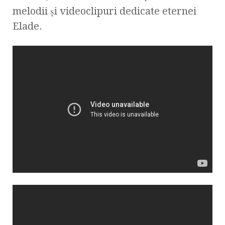
melodii şi videoclipuri dedicate eternei
Elade.