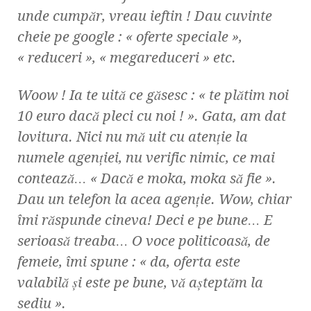
unde cumpăr, vreau ieftin ! Dau cuvinte
cheie pe google : « oferte speciale »,
« reduceri », « megareduceri » etc.
Woow ! Ia te uită ce găsesc : « te plătim noi
10 euro dacă pleci cu noi ! ». Gata, am dat
lovitura. Nici nu mă uit cu atenţie la
numele agenţiei, nu verific nimic, ce mai
contează…
« Dacă e moka, moka să fie ».
Dau un telefon la acea agenţie. Wow, chiar
îmi răspunde cineva! Deci e pe bune… E
serioasă treaba… O voce politicoasă, de
femeie, îmi spune : « da, oferta este
valabilă şi este pe bune, vă aşteptăm la
sediu ».