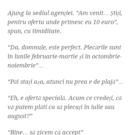
Ajung la sediul agenţiei. “Am venit… Ştiţi,
pentru oferta unde primesc eu 10 euro”,
spun, cu timiditate.
“Da, domnule, este perfect. Plecările sunt
în lunile februarie-martie şi în octombrie-
noiembrie”…
“Păi staţi aşa, atunci nu prea e de plajă”…
“Eh, e ofertă specială. Acum ce credeţi, că
vă putem plăti ca să plecaţi în iulie sau
august?”
“Bine… să zicem că accept”