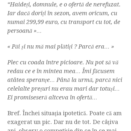
“Haideţi, domnule, e o ofertă de nerefuzat.
Iar dacă doriţi în sezon, avem oricum, cu
numai 299,99 euro, cu transport cu tot, de
persoană »…
« Păi şi nu mă mai plătiţi ? Parcă era… »
Plec cu coada între picioare. Nu pot să vă
redau ce e în mintea mea… Îmi făcusem
atâtea speranţe… Până la urmă, parcă nici
celelalte preţuri nu erau mari dar totuşi…
Ei promiseseră altceva în ofertă…
Bref. Închei situaţia ipotetică. Poate că am
exagerat un pic. Dar nu de tot. De câţiva
ani, observ o competiţie din ce în ce mai