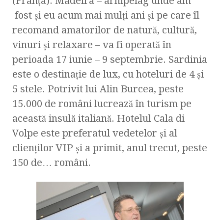
(Franţa). Madeira – arhipelag unde am
fost şi eu acum mai mulţi ani şi pe care îl
recomand amatorilor de natură, cultură,
vinuri şi relaxare – va fi operată în
perioada 17 iunie – 9 septembrie. Sardinia
este o destinaţie de lux, cu hoteluri de 4 şi
5 stele. Potrivit lui Alin Burcea, peste
15.000 de români lucrează în turism pe
această insulă italiană. Hotelul Cala di
Volpe este preferatul vedetelor şi al
clienţilor VIP şi a primit, anul trecut, peste
150 de… români.