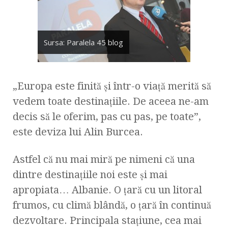
Sursa: Paralela 45 blog
„Europa este finită şi într-o viaţă merită să
vedem toate destinaţiile. De aceea ne-am
decis să le oferim, pas cu pas, pe toate”,
este deviza lui Alin Burcea.
Astfel că nu mai miră pe nimeni că una
dintre destinaţiile noi este şi mai
apropiata… Albanie. O ţară cu un litoral
frumos, cu climă blândă, o ţară în continuă
dezvoltare. Principala staţiune, cea mai