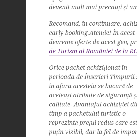
devenit mult mai precauţi şi am
Recomand, în continuare, achiz
early booking.Atenţie! În acest
devreme oferte de acest gen, pr
de Turism al României de la
Orice pachet achiziţionat în
perioada de Înscrieri Timpurii
în afara acesteia se bucură de
aceleaşi atribute de siguranţă ş
calitate. Avantajul achiziţiei di
timp a pachetului turistic o
reprezintă preţul redus care es
puţin vizibil, dar la fel de impor