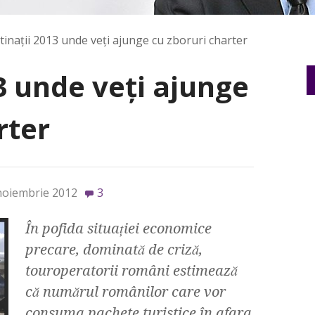
tinaţii 2013 unde veţi ajunge cu zboruri charter
3 unde veţi ajunge
rter
noiembrie 2012
3
În pofida situaţiei economice
precare, dominată de criză,
touroperatorii români estimează
că numărul românilor care vor
consuma pachete turistice în afara