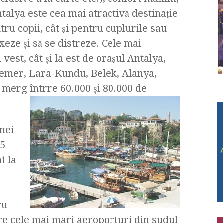
ntalya este cea mai atractivă destinaţie
tru copii, cât şi pentru cuplurile sau
xeze şi să se distreze. Cele mai
 vest, cât şi la est de oraşul Antalya,
 Kemer, Lara-Kundu, Belek, Alanya,
 merg întrre 60.000 şi 80.000 de
nei
,5
t la
ru
tre cele mai mari aeroporturi din sudul