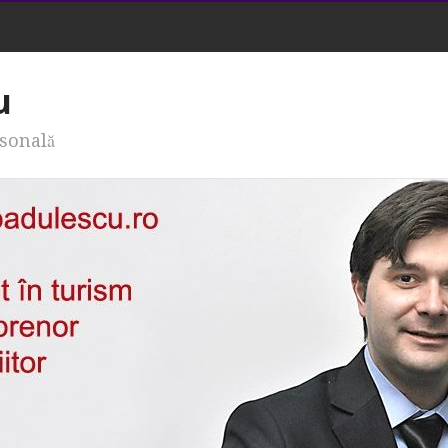
u
rsonală