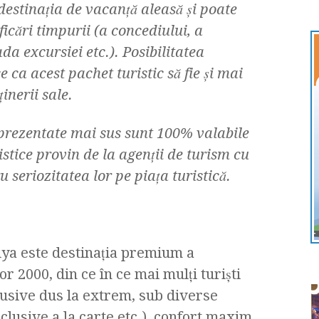
destinaţia de vacanţă aleasă şi poate
ficări timpurii (a concediului, a
da excursiei etc.). Posibilitatea
 ca acest pachet turistic să fie şi mai
inerii sale.
 prezentate mai sus sunt 100% valabile
stice provin de la agenţii de turism cu
seriozitatea lor pe piaţa turistică.
ya este destinaţia premium a
r 2000, din ce în ce mai mulţi turişti
clusive dus la extrem, sub diverse
inclusive a la carte etc.), confort maxim,