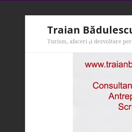
Traian Bădulesc
Turism, afaceri şi dezvoltare pe