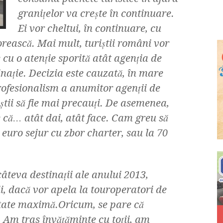
graniţelor va creşte în continuare.
Ei vor cheltui, în continuare, cu
orească. Mai mult, turiştii români vor
e cu o atenţie sporită atât agenţia de
tinaţie. Decizia este cauzată, în mare
profesionalism a anumitor agenţii de
ştii să fie mai precauţi. De asemenea,
 că… atât dai, atât face. Cam greu să
e euro sejur cu zbor charter, sau la 70
âteva destinaţii ale anului 2013,
ii, dacă vor apela la touroperatori de
itate maximă.Oricum, se pare că
i. Am tras învăţăminte cu toţii, am