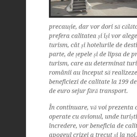
precauţie, dar vor dori să călăt
prefera calitatea şi îşi vor aleg
turism, cât şi hotelurile de des
parte, de ţepele şi de lipsa de 
turism, care au determinat turi
românii au început să realizeze
beneficiezi de calitate la 199 d
de euro sejur fără transport.
În continuare, vă voi prezenta c
operate cu avionul, unde turişt
încredere, vor beneficia de cal
apogeul crizei a trecut şi la no