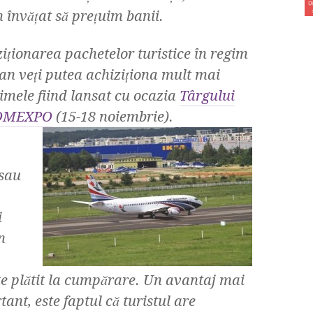
 învăţat să preţuim banii.
iţionarea pachetelor turistice în regim
 an veţi putea achiziţiona mult mai
imele fiind lansat cu ocazia
Târgului
 ROMEXPO
(15-18 noiembrie).
 sau
i
n
te plătit la cumpărare. Un avantaj mai
tant, este faptul că turistul are