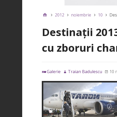
2012
noiembrie
10
Des
Destinaţii 201
cu zboruri cha
Galerie
Traian Badulescu
10 