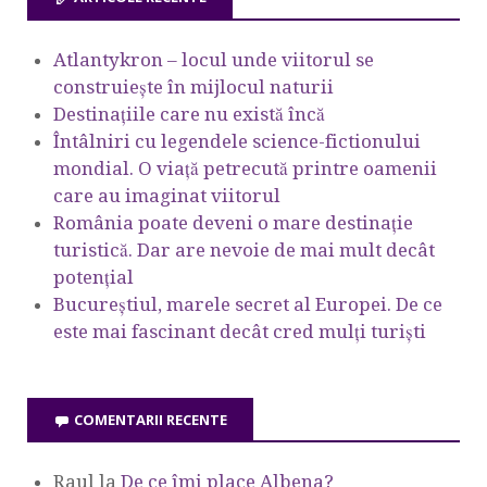
Atlantykron – locul unde viitorul se
construiește în mijlocul naturii
Destinațiile care nu există încă
Întâlniri cu legendele science-fictionului
mondial. O viață petrecută printre oamenii
care au imaginat viitorul
România poate deveni o mare destinație
turistică. Dar are nevoie de mai mult decât
potențial
Bucureștiul, marele secret al Europei. De ce
este mai fascinant decât cred mulți turiști
COMENTARII RECENTE
Raul
la
De ce îmi place Albena?