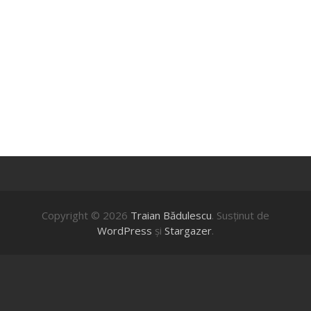
Copyright © 2026
Traian Bădulescu
. Susţinut de
WordPress
şi
Stargazer
.