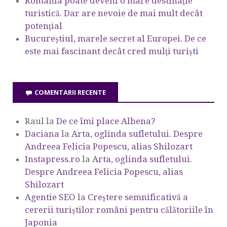
România poate deveni o mare destinație
turistică. Dar are nevoie de mai mult decât
potențial
Bucureștiul, marele secret al Europei. De ce
este mai fascinant decât cred mulți turiști
COMENTARII RECENTE
Raul
la
De ce îmi place Albena?
Daciana
la
Arta, oglinda sufletului. Despre
Andreea Felicia Popescu, alias Shilozart
Instapress.ro
la
Arta, oglinda sufletului.
Despre Andreea Felicia Popescu, alias
Shilozart
Agentie SEO
la
Creștere semnificativă a
cererii turiștilor români pentru călătoriile în
Japonia