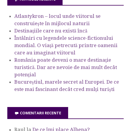
Atlantykron – locul unde viitorul se
construiește în mijlocul naturii
Destinațiile care nu există încă
Întâlniri cu legendele science-fictionului
mondial. O viață petrecută printre oamenii
care au imaginat viitorul
România poate deveni o mare destinație
turistică. Dar are nevoie de mai mult decât
potențial
Bucureștiul, marele secret al Europei. De ce
este mai fascinant decât cred mulți turiști
COMENTARII RECENTE
Raul
la
De ce îmi place Albena?