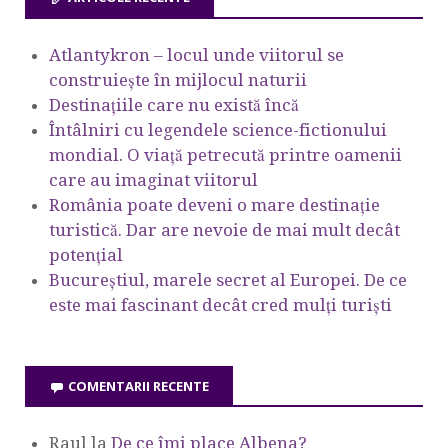
Atlantykron – locul unde viitorul se
construiește în mijlocul naturii
Destinațiile care nu există încă
Întâlniri cu legendele science-fictionului
mondial. O viață petrecută printre oamenii
care au imaginat viitorul
România poate deveni o mare destinație
turistică. Dar are nevoie de mai mult decât
potențial
Bucureștiul, marele secret al Europei. De ce
este mai fascinant decât cred mulți turiști
COMENTARII RECENTE
Raul
la
De ce îmi place Albena?